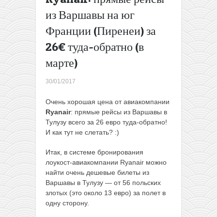
000 000
из Варшавы на юг
билетов по
Франции (Пиренеи) за
Европе за
24,99€ в
26€ туда-обратно (в
одну
сторону
марте)
(февраль-
июнь)
→
30/01/2017
Очень хорошая цена от авиакомпании
Ryanair
: прямые рейсы из Варшавы в
Тулузу всего за 26 евро туда-обратно!
И как тут не слетать? :)
Итак, в системе бронирования
лоукост-авиакомпании Ryanair можно
найти очень дешевые билеты из
Варшавы в Тулузу — от 56 польских
злотых (это около 13 евро) за полет в
одну сторону.