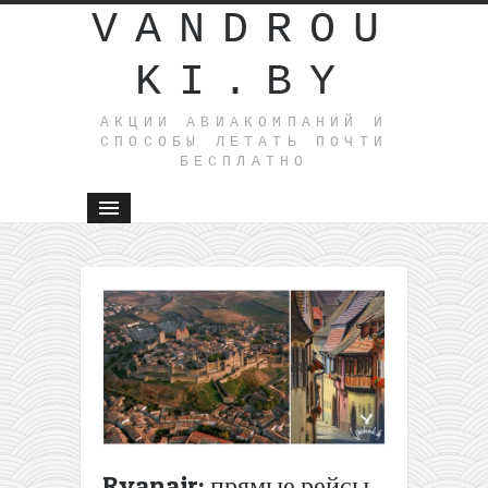
VANDROU
KI.BY
АКЦИИ АВИАКОМПАНИЙ И
СПОСОБЫ ЛЕТАТЬ ПОЧТИ
БЕСПЛАТНО
←
АААА!!
Аренда
авто на
неделю в
Испании
или
Португал
за… 1€!
Распродажа
Ryanair: прямые рейсы
от Vueling: 1