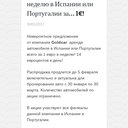
неделю в Испании или
март)
Ryanair:
Португалии за… 1€!
прямые
рейсы из
30/01/2017
Варшавы
на юг
Невероятное предложение
Франции
от компании
Goldcar
: аренда
(Пиренеи)
автомобиля в Испании или Португалии
за 26€
всего за 1 евро в неделю! 14
туда-
евроцентов в день!
обратно
(в марте)
Распродажа продлится до 5 февраля
→
включительно и актуальна для
бронирования авто с 30 января по 30
марта. Количество автомобилей по
акции ограничено.
В акции участвуют все филиалы
данной компании в Испании и
Португалии.