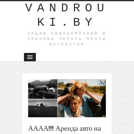
VANDROU
KI.BY
АКЦИИ АВИАКОМПАНИЙ И
СПОСОБЫ ЛЕТАТЬ ПОЧТИ
БЕСПЛАТНО
←
Ecolines:
поездки
из Литвы
в Польшу
и
наоборот
всего за
АААА!!! Аренда авто на
4€
(февраль