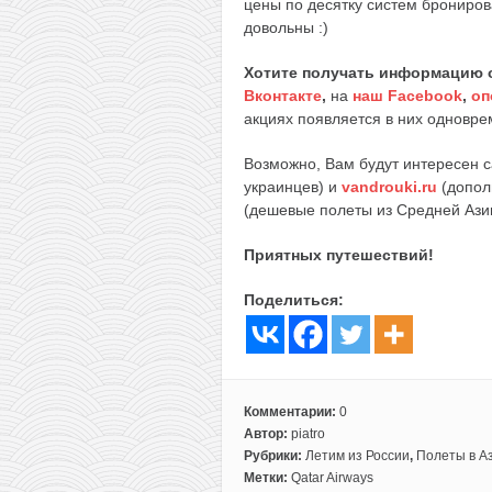
цены по десятку систем брониров
довольны :)
Хотите получать информацию 
Вконтакте
,
на
наш Facebook
,
оп
акциях появляется в них одноврем
Возможно, Вам будут интересен 
украинцев) и
vandrouki.ru
(допол
(дешевые полеты из Средней Ази
Приятных путешествий!
Поделиться:
Комментарии:
0
Автор:
piatro
Рубрики:
Летим из России
,
Полеты в А
Метки:
Qatar Airways