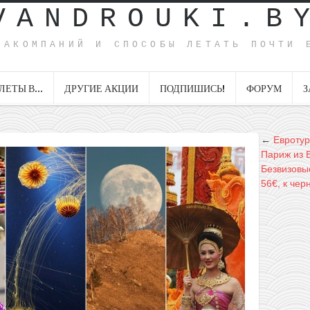
VANDROUKI.B
ИАКОМПАНИЙ И СПОСОБЫ ЛЕТАТЬ ПОЧТИ 
ЛЕТЫ В…
ДРУГИЕ АКЦИИ
ПОДПИШИСЬ!
ФОРУМ
З
←
Евротур
Париж из 
Безвизовые
56€, к чер