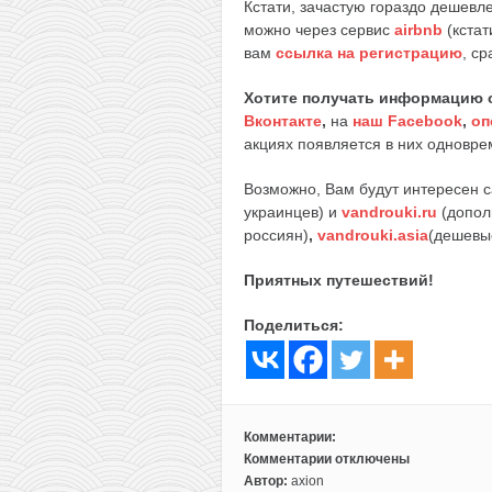
Кстати, зачастую гораздо дешев
можно через сервис
airbnb
(кстат
вам
ссылка на регистрацию
, ср
Хотите получать информацию 
Вконтакте
,
на
наш Facebook
,
оп
акциях появляется в них одноврем
Возможно, Вам будут интересен 
украинцев) и
vandrouki.ru
(допол
россиян)
,
vandrouki.asia
(дешевы
Приятных путешествий!
Поделиться:
Комментарии:
Комментарии
отключены
к
Автор:
axion