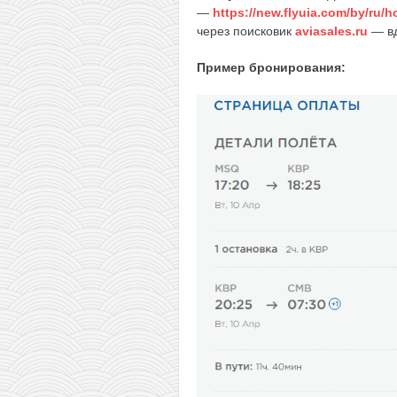
—
https://new.flyuia.com/by/ru/
через поисковик
aviasales.ru
— вд
Пример бронирования: