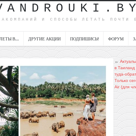
VANDROUKI.B
ИАКОМПАНИЙ И СПОСОБЫ ЛЕТАТЬ ПОЧТИ 
ЛЕТЫ В…
ДРУГИЕ АКЦИИ
ПОДПИШИСЬ!
ФОРУМ
З
←
Актуаль
в Таиланд 
туда-обрат
Только сег
Air (для ч