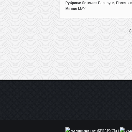
записи
Рубрики:
Летим из Беларуси
,
Полеты в
МАУ:
Метки:
МАУ
полеты
из
Минска
C
на
Шри-
Ланку
всего
за
303€
туда-
обратно!
VANDROUKI.BY (БЕЛАРУСЬ)
|
VAN