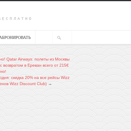
Y
БЕСПЛАТНО
АБРОНИРОВАТЬ
но! Qatar Airways: полеты из Москвы
с возвратом в Ереван всего от 215€
но!
одня: скидка 20% на все рейсы Wizz
ленов Wizz Discount Club)
→