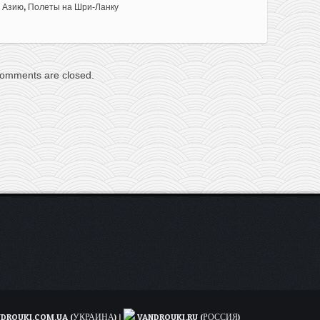
 Азию
,
Полеты на Шри-Ланку
omments are closed.
DROUKI.COM.UA (УКРАИНА)
|
VANDROUKI.RU (РОССИЯ)