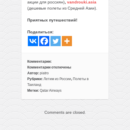
акции для россиян)
,
vandrouki.asia
(дешевые полеты из Средней Азии).
Приятных путешествий!
Поделиться:
Комментарии:
Комментарии
отключены
к
Автор:
piatro
записи
Рубрики:
Летим из России
,
Полеты в
Актуально!
Таиланд
Qatar
Метки:
Qatar Airways
Airways:
полеты
из
Comments are closed.
Москвы
в
Таиланд