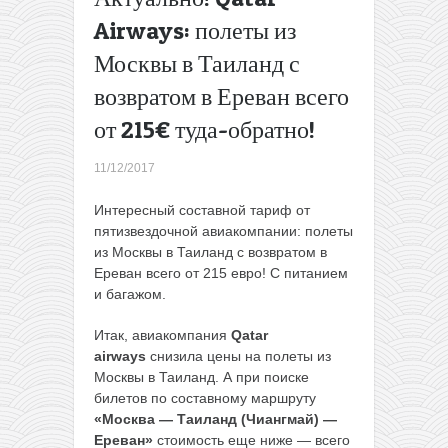
обратно
Airways: полеты из
МАУ:
Москвы в Таиланд с
полеты
из
возвратом в Ереван всего
Минска
на Шри-
от 215€ туда-обратно!
Ланку
всего за
11/12/2017
303€
туда-
Интересный составной тариф от
обратно!
пятизвездочной авиакомпании: полеты
→
из Москвы в Таиланд с возвратом в
Ереван всего от 215 евро! С питанием
и багажом.
Итак, авиакомпания
Qatar
airways
снизила цены на полеты из
Москвы в Таиланд. А при поиске
билетов по составному маршруту
«Москва — Таиланд (Чиангмай) —
Ереван»
стоимость еще ниже — всего