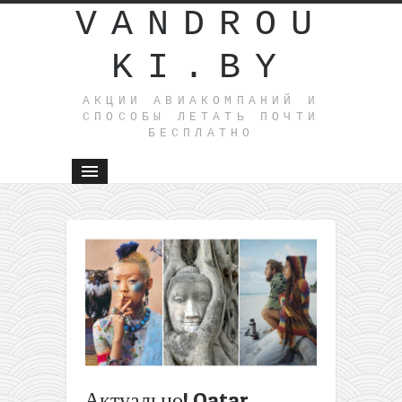
VANDROU
KI.BY
АКЦИИ АВИАКОМПАНИЙ И
СПОСОБЫ ЛЕТАТЬ ПОЧТИ
БЕСПЛАТНО
←
Путешест
на Новый
год: 4
интересн
варианта
Варшавы 
пределах
55€ за по
Актуально! Qatar
туда-