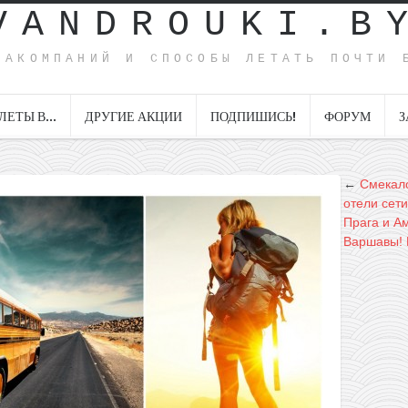
VANDROUKI.B
ИАКОМПАНИЙ И СПОСОБЫ ЛЕТАТЬ ПОЧТИ 
ЛЕТЫ В…
ДРУГИЕ АКЦИИ
ПОДПИШИСЬ!
ФОРУМ
З
←
Смекало
отели сети
Прага и А
Варшавы!