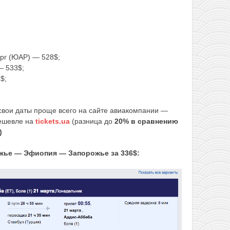
ург (ЮАР) — 528$;
— 533$;
$;
свои даты проще всего на сайте авиакомпании —
дешевле на
tickets.ua
(разница до
20% в сравнению
)
жье — Эфиопия — Запорожье за 336$: