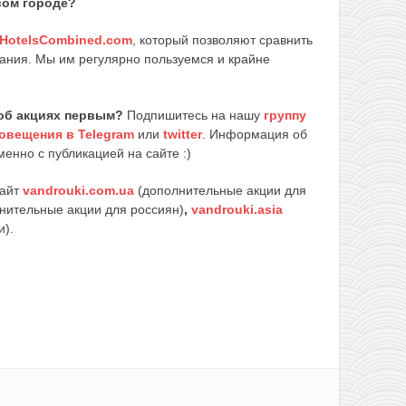
вом городе?
HotelsCombined.com
, который позволяют сравнить
ания. Мы им регулярно пользуемся и крайне
об акциях первым?
Подпишитесь на нашу
группу
овещения в Telegram
или
twitter
. Информация об
енно с публикацией на сайте :)
сайт
vandrouki.com.ua
(дополнительные акции для
нительные акции для россиян)
,
vandrouki.asia
и).