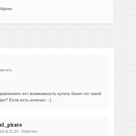
Африку
ветить
равлениях ест вожможность купить биоет по такой
ре? Если есть конечно :-)
l_pirate
16 at 21:24
·
Ответить