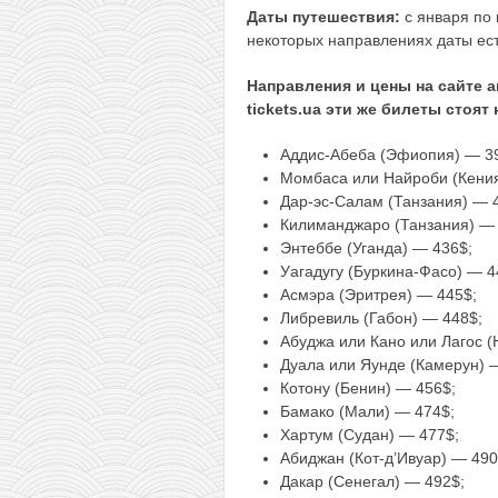
Даты путешествия:
с января по 
некоторых направлениях даты ест
Направления и цены на сайте а
tickets.ua эти же билеты стоят
Аддис-Абеба (Эфиопия) — 3
Момбаса или Найроби (Кения
Дар-эс-Салам (Танзания) — 
Килиманджаро (Танзания) — 
Энтеббе (Уганда) — 436$;
Уагадугу (Буркина-Фасо) — 4
Асмэра (Эритрея) — 445$;
Либревиль (Габон) — 448$;
Абуджа или Кано или Лагос (
Дуала или Яунде (Камерун) 
Котону (Бенин) — 456$;
Бамако (Мали) — 474$;
Хартум (Судан) — 477$;
Абиджан (Кот-д’Ивуар) — 490
Дакар (Сенегал) — 492$;