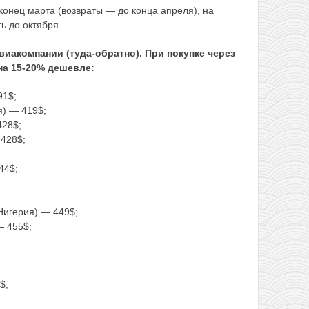
конец марта (возвраты — до конца апреля), на
ь до октября.
виакомпании (туда-обратно). При покупке через
 на 15-20% дешевле:
91$;
) — 419$;
428$;
428$;
44$;
Нигерия) — 449$;
— 455$;
$;