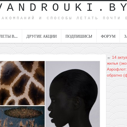
VANDROUKI.B
ИАКОМПАНИЙ И СПОСОБЫ ЛЕТАТЬ ПОЧТИ 
ЛЕТЫ В…
ДРУГИЕ АКЦИИ
ПОДПИШИСЬ!
ФОРУМ
З
←
14 акту
жилья (эк
Аэрофлот: 
обратно (