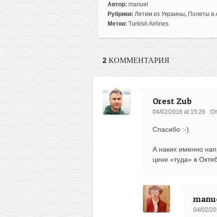
Автор:
manuel
Рубрики:
Летим из Украины
,
Полеты в 
Метки:
Turkish Airlines
2 КОММЕНТАРИЯ
Orest Zub
04/02/2016 at 15:26
·
От
Спасибо :-)
А наких именно нап
цене «туда» в Октяб
manue
04/02/20