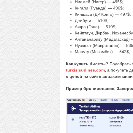
Ниамей (Нигер) — 495$;
Кигали (Руанда) — 496$;
Киншаса (ДР Конго) — 497$;
Джибути — 510$;
Аккра (Гана) — 510$;
Кейптаун, Дурбан, Йоханесб
Антананариву (Мадагаскар) 
Нуакшот (Мавритания) — 535
Мапуту (Мозамбик) — 542$;
Как купить билеты?
Подобрать 
turkishairlines.com
,
а покупать 
с ценой на сайте авиакомпании
Пример бронирования, Запоро