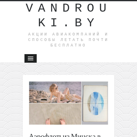
VANDROU
KI.BY
АКЦИИ АВИАКОМПАНИЙ И
СПОСОБЫ ЛЕТАТЬ ПОЧТИ
БЕСПЛАТНО
←
Turkish
Airlines: и
Украины 
Эфиопию
Танзанию
Мадагаск
от 336$
туда-
обратно
Аэрофлот: из Минска в
Продолжение