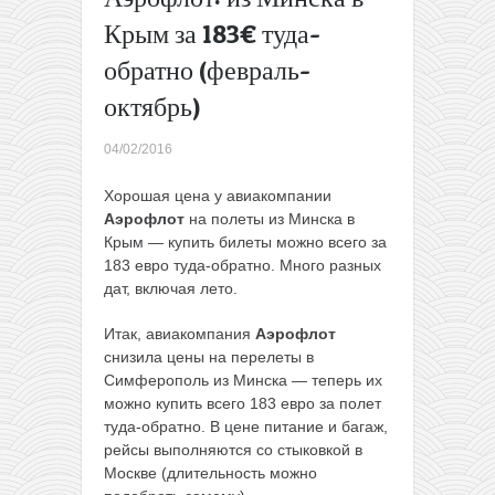
«сумасшедшей»
Крым за 183€ туда-
распродажи от
обратно (февраль-
Ryanair: полеты
по Европе
октябрь)
снова от 1€!
→
04/02/2016
Хорошая цена у авиакомпании
Аэрофлот
на полеты из Минска в
Крым — купить билеты можно всего за
183 евро туда-обратно. Много разных
дат, включая лето.
Итак, авиакомпания
Аэрофлот
снизила цены на перелеты в
Симферополь из Минска — теперь их
можно купить всего 183 евро за полет
туда-обратно. В цене питание и багаж,
рейсы выполняются со стыковкой в
Москве (длительность можно