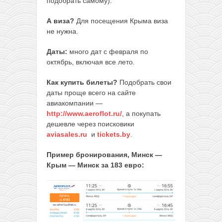
подобрать самому).
А виза?
Для посещения Крыма виза
не нужна.
Даты:
много дат с февраля по
октябрь, включая все лето.
Как купить билеты?
Подобрать свои
даты проще всего на сайте
авиакомпании —
http://www.aeroflot.ru/
, а покупать
дешевле через поисковики
aviasales.ru
и
tickets.by
.
Пример бронирования, Минск —
Крым — Минск за 183 евро: