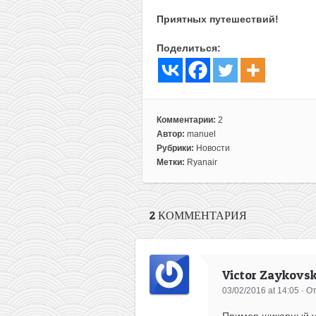
Приятных путешествий!
Поделиться:
Комментарии:
2
Автор:
manuel
Рубрики:
Новости
Метки:
Ryanair
2 КОММЕНТАРИЯ
Victor Zaykovs
03/02/2016 at 14:05
·
От
Пример шикарный у 