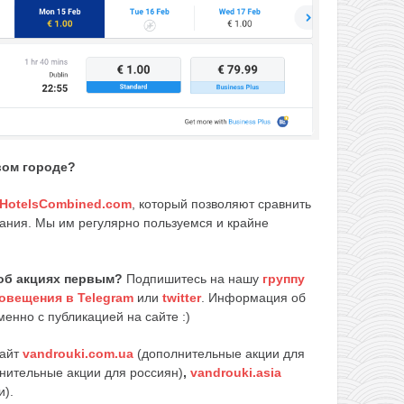
вом городе?
HotelsCombined.com
, который позволяют сравнить
ания. Мы им регулярно пользуемся и крайне
об акциях первым?
Подпишитесь на нашу
группу
овещения в Telegram
или
twitter
. Информация об
енно с публикацией на сайте :)
сайт
vandrouki.com.ua
(дополнительные акции для
нительные акции для россиян)
,
vandrouki.asia
и).