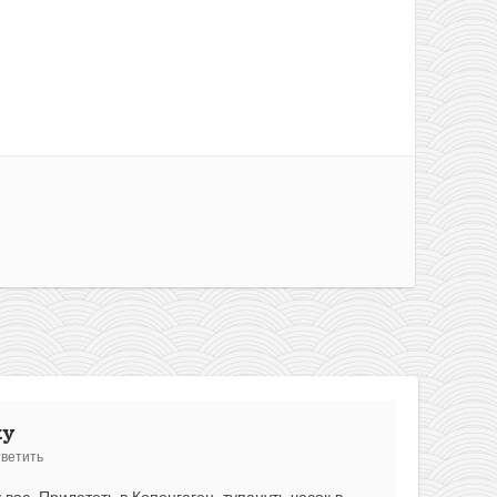
ky
ветить
вас. Прилететь в Копенгаген, тупануть часок в