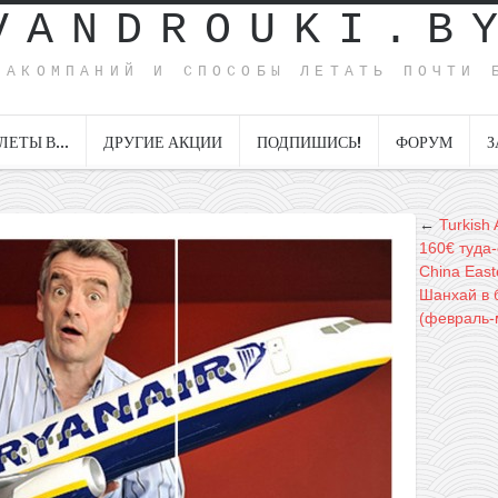
VANDROUKI.B
ИАКОМПАНИЙ И СПОСОБЫ ЛЕТАТЬ ПОЧТИ 
ЛЕТЫ В…
ДРУГИЕ АКЦИИ
ПОДПИШИСЬ!
ФОРУМ
З
←
Turkish 
160€ туда
China Eas
Шанхай в 
(февраль-