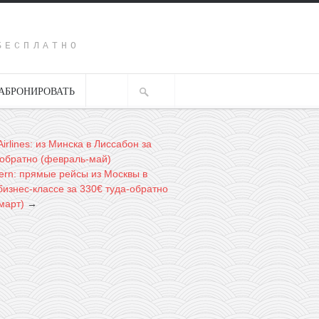
Y
БЕСПЛАТНО
АБРОНИРОВАТЬ
Airlines: из Минска в Лиссабон за
-обратно (февраль-май)
tern: прямые рейсы из Москвы в
бизнес-классе за 330€ туда-обратно
март)
→