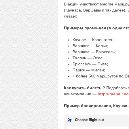
В акции участвуют многие маршру
(Каунаса, Варшавы и так далее).
летает.
Примеры промо-цен (в одну ст
Каунас — Копенгаген;
Варшава — Кельн;
Варшава — Брюссель;
Таллин — Осло;
Брюссель — Пиза;
Париж — Милан;
+ более 500 маршрутов по Е
Как купить билеты?
Подобрать с
авиакомпании —
http://ryanair.c
Пример бронирования, Каунас —