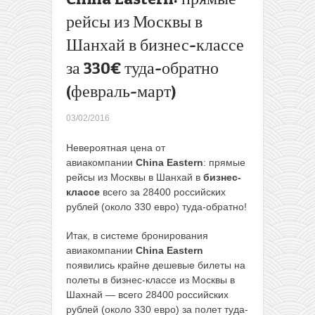
купонов в
рейсы из Москвы в
сервисах
Шанхай в бизнес-классе
аренды
жилья
за 330€ туда-обратно
(экономия
от 8 до
(февраль-март)
40%)
→
03/02/2016
Невероятная цена от
авиакомпании
China Eastern
: прямые
рейсы из Москвы в Шанхай в
бизнес-
классе
всего за 28400 российских
рублей (около 330 евро) туда-обратно!
Итак, в системе бронирования
авиакомпании
China Eastern
появились крайне дешевые билеты на
полеты в бизнес-классе из Москвы в
Шахнай — всего 28400 российских
рублей (около 330 евро) за полет туда-