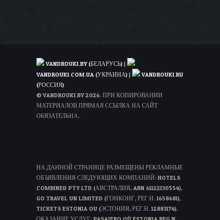
VANDROUKI.BY (БЕЛАРУСЬ)
|
VANDROUKI.COM.UA (УКРАИНА)
|
VANDROUKI.RU
(РОССИЯ)
© VANDROUKI.BY 2026. ПРИ КОПИРОВАНИИ
МАТЕРИАЛОВ ПРЯМАЯ ССЫЛКА НА САЙТ
ОБЯЗАТЕЛЬНА.
НА ДАННОЙ СТРАНИЦЕ РАЗМЕЩЕНЫ РЕКЛАМНЫЕ
ОБЪЯВЛЕНИЯ СЛЕДУЮЩИХ КОМПАНИЙ: HOTELS
COMBINED PTY LTD (АВСТРАЛИЯ, ABN 61122130554),
GO TRAVEL UN LIMITED (ГОНКОНГ, РЕГ.Н. 1658681),
TICKETS ESTONIA OU (ЭСТОНИЯ, РЕГ.Н. 12883174).
ОКАЗАНИЕ УСЛУГ: PASAJERO OÜ ESTONIA REG N