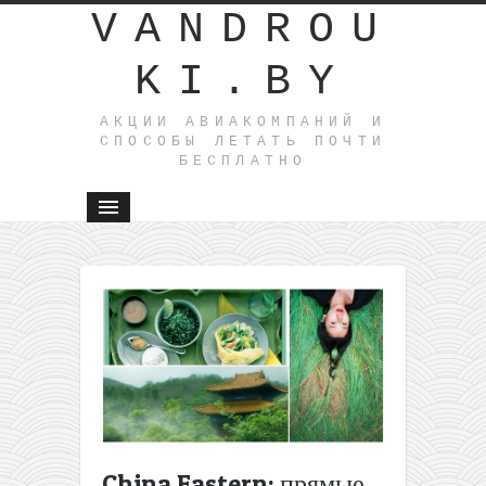
VANDROU
KI.BY
АКЦИИ АВИАКОМПАНИЙ И
СПОСОБЫ ЛЕТАТЬ ПОЧТИ
БЕСПЛАТНО
←
Сумасше
распрода
от Ryanai
полеты п
Европе о
(даже из
Литвы)
14
China Eastern: прямые
актуальных