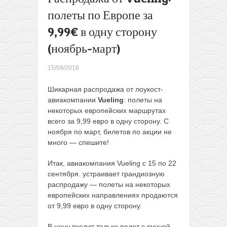
Пять
полеты по Европе за
автобусных
9,99€ в одну сторону
распродаж
в Литве и
(ноябрь-март)
Польше, с
билетами
15/09/2016
не дороже
8€
→
Шикарная распродажа от лоукост-
авиакомпании
Vueling
: полеты на
некоторых европейских маршрутах
всего за 9,99 евро в одну сторону. С
ноября по март, билетов по акции не
много — спешите!
Итак, авиакомпания Vueling с 15 по 22
сентября. устраивает грандиозную
распродажу — полеты на некоторых
европейских направлениях продаются
от 9,99 евро в одну сторону.
В цену входит только полет с ручной