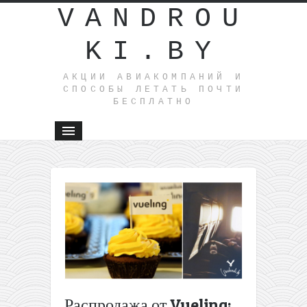
VANDROU
KI.BY
АКЦИИ АВИАКОМПАНИЙ И
СПОСОБЫ ЛЕТАТЬ ПОЧТИ
БЕСПЛАТНО
←
Wizz
Air: из
Литвы
на
фьорды
от 20€
туда-
обратно
(ноябрь-
Распродажа от Vueling:
декабрь)