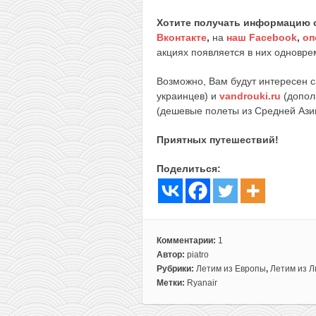
Хотите получать информацию 
Вконтакте
,
на
наш Facebook
,
оп
акциях появляется в них одноврем
Возможно, Вам будут интересен 
украинцев) и
vandrouki.ru
(допол
(дешевые полеты из Средней Ази
Приятных путешествий!
Поделиться:
Комментарии:
1
Автор:
piatro
Рубрики:
Летим из Европы
,
Летим из Л
Метки:
Ryanair