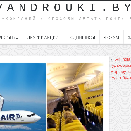
VANDROUKI.B
ИАКОМПАНИЙ И СПОСОБЫ ЛЕТАТЬ ПОЧТИ 
ЛЕТЫ В…
ДРУГИЕ АКЦИИ
ПОДПИШИСЬ!
ФОРУМ
З
←
Air Ind
туда-обра
Маршрутки
туда-обрат