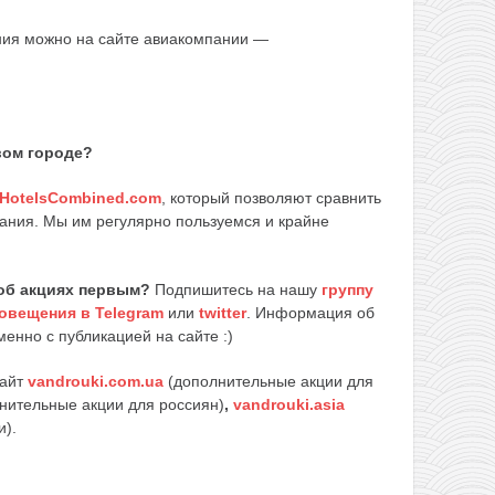
ния можно на сайте авиакомпании —
вом городе?
HotelsCombined.com
, который позволяют сравнить
ания. Мы им регулярно пользуемся и крайне
об акциях первым?
Подпишитесь на нашу
группу
овещения в Telegram
или
twitter
. Информация об
енно с публикацией на сайте :)
сайт
vandrouki.com.ua
(дополнительные акции для
нительные акции для россиян)
,
vandrouki.asia
и).