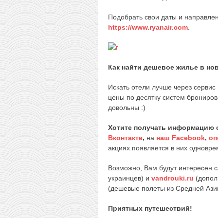
Подобрать свои даты и направле
https://www.ryanair.com
.
Как найти дешевое жилье в но
Искать отели лучше через сервис
цены по десятку систем брониров
довольны :)
Хотите получать информацию 
Вконтакте
,
на
наш Facebook
,
оп
акциях появляется в них одноврем
Возможно, Вам будут интересен 
украинцев) и
vandrouki.ru
(допол
(дешевые полеты из Средней Ази
Приятных путешествий!