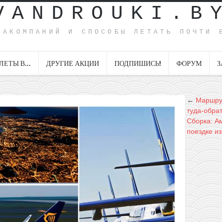
VANDROUKI.B
ИАКОМПАНИЙ И СПОСОБЫ ЛЕТАТЬ ПОЧТИ 
ЛЕТЫ В…
ДРУГИЕ АКЦИИ
ПОДПИШИСЬ!
ФОРУМ
З
←
Маршрут
туда-обрат
Сборка: А
поездке из