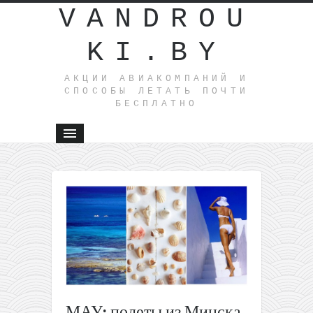
VANDROU
KI.BY
АКЦИИ АВИАКОМПАНИЙ И
СПОСОБЫ ЛЕТАТЬ ПОЧТИ
БЕСПЛАТНО
←
Air
Serbia:
полеты
из
Киева в
Израиль
и
Сербия
по
МАУ: полеты из Минска
дороге