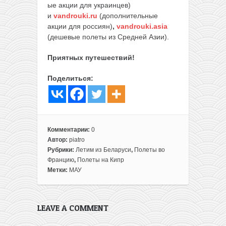
ые акции для украинцев)
и
vandrouki.ru
(дополнительные
акции для россиян)
,
vandrouki.asia
(дешевые полеты из Средней Азии).
Приятных путешествий!
Поделиться:
Комментарии:
0
Автор:
piatro
Рубрики:
Летим из Беларуси
,
Полеты во
Францию
,
Полеты на Кипр
Метки:
МАУ
LEAVE A COMMENT