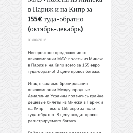
от 126€
в Париж и на Кипр за
туда-
155€ туда-обратно
обратно
(в
(октябрь-декабрь)
июне)
Ryanair
01/06/2016
закрывает
все рейсы
Невероятное предложение от
в
авиакомпании МАУ: полеты из Минска
аэропорт
в Париж и на Кипр всего за 155 евро
Oslo
туда-обратно! В цене провоз багажа.
Rygge (с
конца
Итак, в системе бронирования
октября)
авиакомпании Международные
→
Авиалинии Украины появились крайне
дешевые билеты из Минска в Париж и
на Кипр — всего 155 евро за полет
туда-обратно. В цену входит провоз
регистрируемого багажа.
Рейсы выполняются с пересадками в