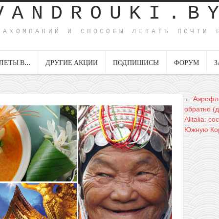
VANDROUKI.B
ИАКОМПАНИЙ И СПОСОБЫ ЛЕТАТЬ ПОЧТИ 
ЛЕТЫ В…
ДРУГИЕ АКЦИИ
ПОДПИШИСЬ!
ФОРУМ
З
←
Аэрофло
обратно (
Alitalia: 
Южную Кор