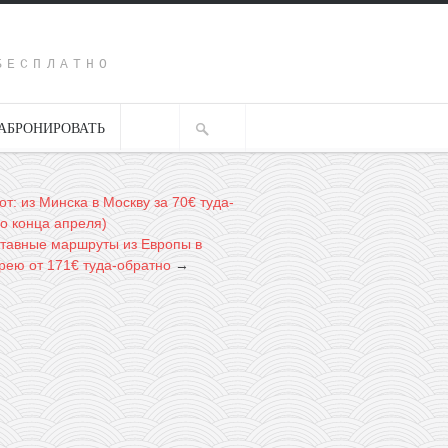
Y
БЕСПЛАТНО
АБРОНИРОВАТЬ
т: из Минска в Москву за 70€ туда-
до конца апреля)
составные маршруты из Европы в
ею от 171€ туда-обратно
→