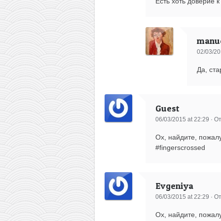
Есть хоть доверие 
manue
02/03/20
Да, ст
Guest
06/03/2015 at 22:29
·
От
Ох, найдите, пожалу
#fingerscrossed
Evgeniya
06/03/2015 at 22:29
·
От
Ох, найдите, пожалу