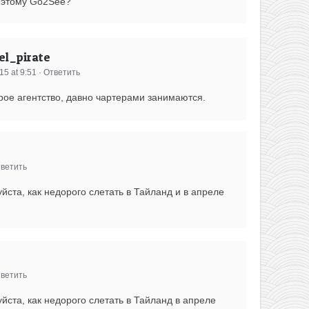
к этому Go2See?
l_pirate
15 at 9:51
·
Ответить
арое агентство, давно чартерами занимаются.
ветить
йста, как недорого слетать в Тайланд и в апреле
ветить
йста, как недорого слетать в Тайланд в апреле