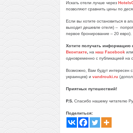
Искать отели лучше через
Hotels
позволяют сравнить цены по дес
Если вы хотите остановиться в ап
выходит дешевле отеля) – попр
первое бронирование – 20 евро).
Хотите получать информацию 
Вконтакте
,
на
наш Facebook
ил
одновременно с публикацией на с
Возможно, Вам будут интересен 
украинцев) и
vandrouki.ru
(допол
Приятных путешествий!
P.S.
Спасибо нашему читателю Ру
Поделиться: