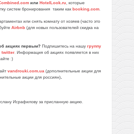
Combined.com
или
HotelLook.ru
, которые
ятку систем бронирования таким как
booking.com
.
артаментах или снять комнату от хозяев (часто это
обуйте
Airbnb
(для новых пользователей скидка на
об акциях первым?
Подпишитесь на нашу
группу
и
twitter
. Информация об акциях появляется в них
айте :)
сайт
vandrouki.com.ua
(дополнительные акции для
нительные акции для россиян)
.
слану Исрафилову за присланную акцию.