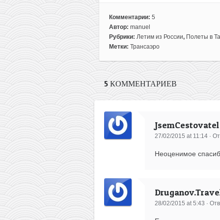
Комментарии:
5
Автор:
manuel
Рубрики:
Летим из России
,
Полеты в Т
Метки:
Трансаэро
5 КОММЕНТАРИЕВ
JsemCestovatel
27/02/2015 at 11:14
·
От
Неоценимое спасиб
Druganov.Trave
28/02/2015 at 5:43
·
Отв