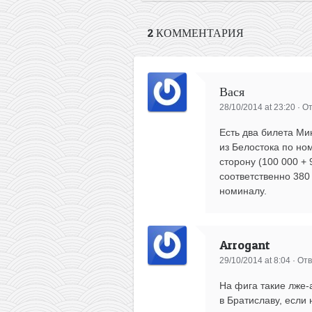
2 КОММЕНТАРИЯ
Вася
28/10/2014 at 23:20
·
От
Есть два билета Ми
из Белостока по но
сторону (100 000 + 
соответственно 380
номиналу.
Arrogant
29/10/2014 at 8:04
·
Отв
На фига такие лже-
в Братиславу, если 