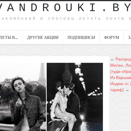
VANDROUKI.B
ИАКОМПАНИЙ И СПОСОБЫ ЛЕТАТЬ ПОЧТИ 
ЛЕТЫ В…
ДРУГИЕ АКЦИИ
ПОДПИШИСЬ!
ФОРУМ
З
←
Распрод
Милан, Ло
(туда-обра
Из Варшав
Индию от 
тариф)
→