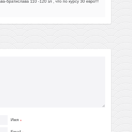
а-братислава 110 -120 зл , что по курсу 30 евро!!!
Имя
*
Email