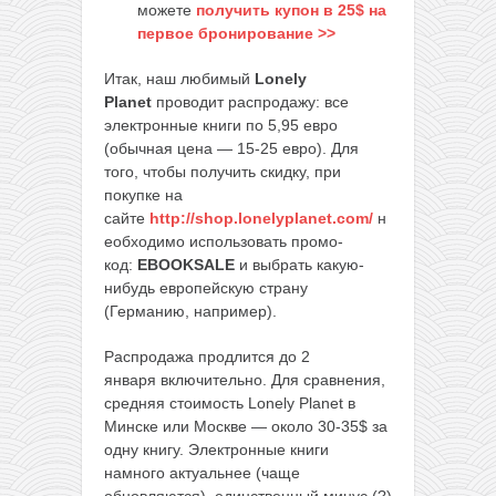
можете
получить купон в 25$ на
первое бронирование >>
Итак, наш любимый
Lonely
Planet
проводит распродажу: все
электронные книги по 5,95 евро
(обычная цена — 15-25 евро). Для
того, чтобы получить скидку, при
покупке на
сайте
http://shop.lonelyplanet.com/
н
еобходимо использовать промо-
код:
EBOOKSALE
и выбрать какую-
нибудь европейскую страну
(Германию, например).
Распродажа продлится до 2
января включительно. Для сравнения,
средняя стоимость Lonely Planet в
Минске или Москве — около 30-35$ за
одну книгу. Электронные книги
намного актуальнее (чаще
обновляются), единственный минус (?)