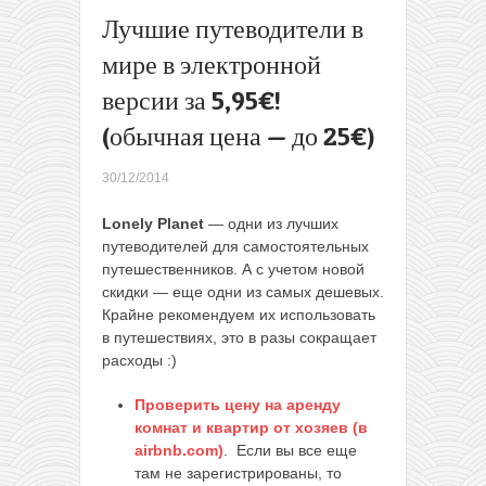
Hotels.com:
Лучшие путеводители в
скидка 10%
мире в электронной
на отели в
2015 году!
версии за 5,95€!
(+ гарантия
(обычная цена — до 25€)
лучшей
цены)
→
30/12/2014
Lonely Planet
— одни из лучших
путеводителей для самостоятельных
путешественников. А с учетом новой
скидки — еще одни из самых дешевых.
Крайне рекомендуем их использовать
в путешествиях, это в разы сокращает
расходы :)
Проверить цену на аренду
комнат и квартир от хозяев (в
airbnb.com)
. Если вы все еще
там не зарегистрированы, то