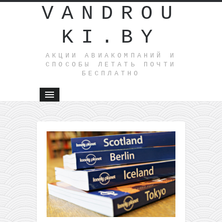
VANDROU
KI.BY
АКЦИИ АВИАКОМПАНИЙ И
СПОСОБЫ ЛЕТАТЬ ПОЧТИ
БЕСПЛАТНО
←
Volotea
распрода
билетов 
Европе,
цены от 
+ как куп
два биле
за 5€
Новогодний
купон от