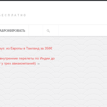
Y
БЕСПЛАТНО
АБРОНИРОВАТЬ
ways: из Европы в Таиланд за 358€
 внутренние перелеты по Индии до
у у трех авиакомпаний)
→