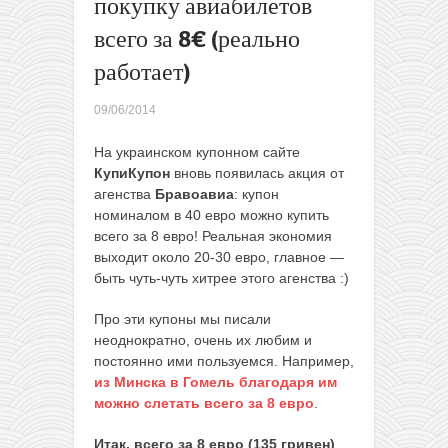
покупку авиабилетов
обратно
всего за 8€ (реально
(июль)
Lonely Planet:
работает)
3
электронных
09/06/2014
книги за 13€
(лучшие
На украинском купонном сайте
путеводители
КупиКупон
вновь появилась акция от
в мире)
→
агенства
Бравоавиа
: купон
номиналом в 40 евро можно купить
всего за 8 евро! Реальная экономия
выходит около 20-30 евро, главное —
быть чуть-чуть хитрее этого агенства :)
Про эти купоны мы писали
неоднократно, очень их любим и
постоянно ими пользуемся. Например,
из Минска в Гомель благодаря им
можно слетать всего за 8 евро
.
Итак, всего за 8 евро (135 гривен)