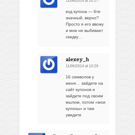
11/06/2014 at 10:17
·
код купона — 6ти
значный, верно?
Просто я его ввожу
и мне не выбивает
скидку…
alexey_h
11/06/2014 at 10:29
·
16 символов у
меня… зайдите на
сайт купонов и
зайдите под своим
мылом, потом «мои
купоны» и там
увидите