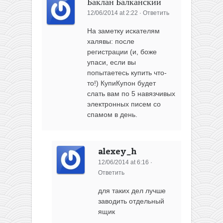
Баклан Балканский
12/06/2014 at 2:22
·
Ответить
На заметку искателям
халявы: после
регистрации (и, боже
упаси, если вы
попытаетесь купить что-
то!) КупиКупон будет
слать вам по 5 навязчивых
электронных писем со
спамом в день.
alexey_h
12/06/2014 at 6:16
·
Ответить
для таких дел лучше
заводить отдельный
ящик