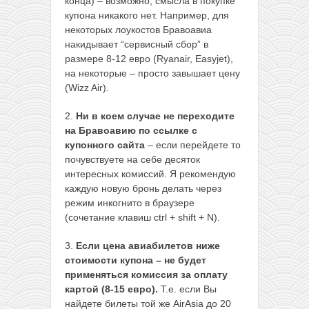
конца) – возможно, смысла в покупке
купона никакого нет. Например, для
некоторых лоукостов Бравоавиа
накидывает “сервисный сбор” в
размере 8-12 евро (Ryanair, Easyjet),
на некоторые – просто завышает цену
(Wizz Air).
2.
Ни в коем случае не переходите
на Бравоавию по ссылке с
купонного сайта
– если перейдете то
почувствуете на себе десяток
интересных комиссий. Я рекомендую
каждую новую бронь делать через
режим инкогнито в браузере
(сочетание клавиш ctrl + shift + N).
3.
Если цена авиабилетов ниже
стоимости купона – не будет
применяться комиссия за оплату
картой (8-15 евро).
Т.е. если Вы
найдете билеты той же AirAsia до 20