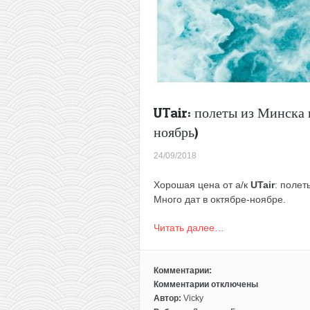
UTair: полеты из Минска в
ноябрь)
24/09/2018
Хорошая цена от а/к
UTair
: полет
Много дат в октябре-ноябре.
Читать далее…
Комментарии:
Комментарии
отключены
к
Автор:
Vicky