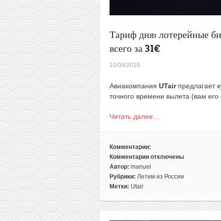
Тариф дня: лотерейные б
всего за 31€
10/09/2018
Авиакомпания
UTair
предлагает к
точного времени вылета (вам его 
Читать далее…
Комментарии:
Комментарии
отключены
к
Автор:
manuel
записи
Рубрики:
Летим из России
Тариф
Метки:
Utair
дня:
лотерейные
билеты