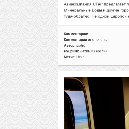
Авиакомпания
UTair
предлагает п
Минеральные Воды и другие город
туда-обратно. Не одной Европой 
Комментарии:
Комментарии
отключены
к
Автор:
piatro
записи
Рубрики:
Летим из России
Летим
Метки:
Utair
в
Россию!
Полеты
из
Минска
в
разные
города
летом
96€
туда-
обратно