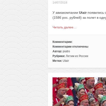
14/07/2018
У авиакомпании
Utair
появились о
(1586 рос. рублей) за полет в од
Читать далее…
Комментарии:
Комментарии
отключены
к
Автор:
piatro
записи
Рубрики:
Летим из России
Летим
Метки:
Utair
домой!
Полеты
из
Москвы
в
Минск
за
21€
(все