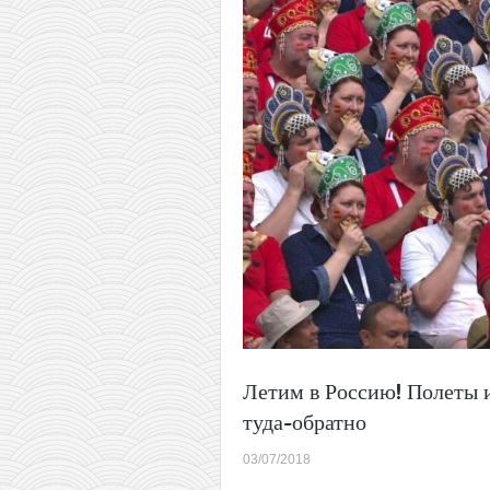
лето)
Летим в Россию! Полеты 
туда-обратно
03/07/2018