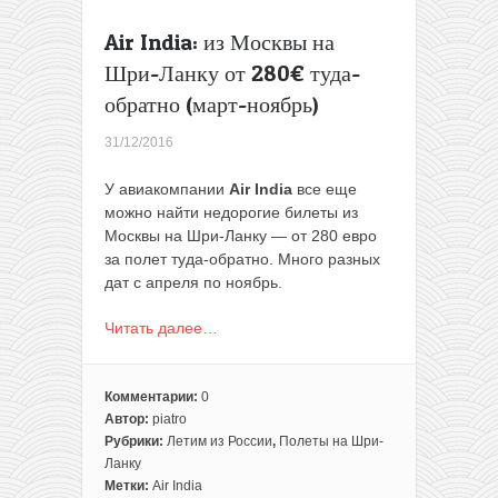
Air India: из Москвы на
Шри-Ланку от 280€ туда-
обратно (март-ноябрь)
31/12/2016
У авиакомпании
Air India
все еще
можно найти недорогие билеты из
Москвы на Шри-Ланку — от 280 евро
за полет туда-обратно. Много разных
дат c апреля по ноябрь.
Читать далее…
Комментарии:
0
Автор:
piatro
Рубрики:
Летим из России
,
Полеты на Шри-
Ланку
Метки:
Air India