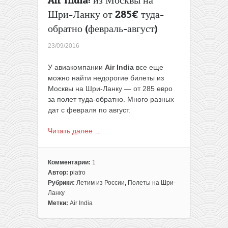
Шри-Ланку от 285€ туда-
обратно (февраль-август)
23/09/2016
У авиакомпании
Air India
все еще
можно найти недорогие билеты из
Москвы на Шри-Ланку — от 285 евро
за полет туда-обратно. Много разных
дат c февраля по август.
Читать далее…
Комментарии:
1
Автор:
piatro
Рубрики:
Летим из России
,
Полеты на Шри-
Ланку
Метки:
Air India