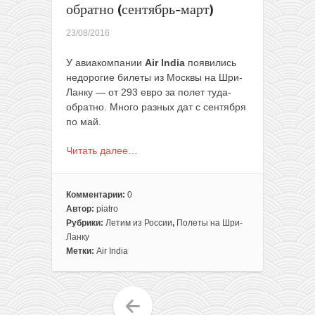
обратно (сентябрь-март)
23/08/2016
У авиакомпании
Air India
появились
недорогие билеты из Москвы на Шри-
Ланку — от 293 евро за полет туда-
обратно. Много разных дат c сентября
по май.
Читать далее…
Комментарии:
0
Автор:
piatro
Рубрики:
Летим из России
,
Полеты на Шри-
Ланку
Метки:
Air India