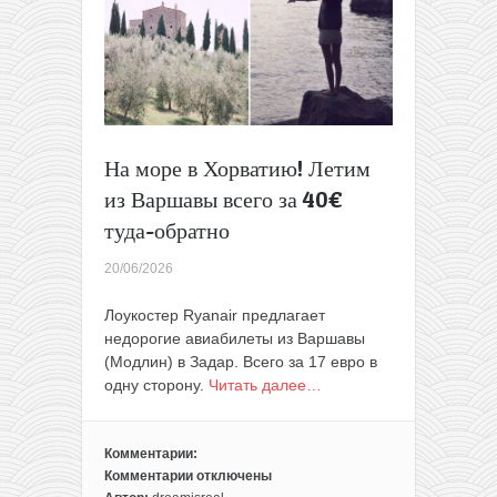
багажом!)
На море в Хорватию! Летим
из Варшавы всего за 40€
туда-обратно
20/06/2026
Лоукостер Ryanair предлагает
недорогие авиабилеты из Варшавы
(Модлин) в Задар. Всего за 17 евро в
одну сторону.
Читать далее…
Комментарии:
Комментарии
отключены
к