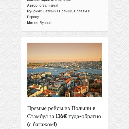
к
Автор:
dreamisreal
записи
Рубрики:
Летим из Польши
,
Полеты в
Лето
Европу
до
Метки:
Ryanair
37€
туда-
обратно:
билеты
из
Польши
в
Рим,
Прагу,
Будапешт
и
не
только!
Прямые рейсы из Польши в
Стамбул за 116€ туда-обратно
(с багажом!)