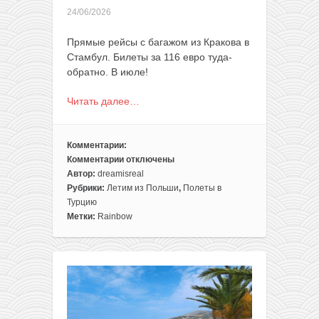
24/06/2026
Прямые рейсы с багажом из Кракова в
Стамбул. Билеты за 116 евро туда-
обратно. В июле!
Читать далее…
Комментарии:
Комментарии
отключены
к
Автор:
dreamisreal
записи
Рубрики:
Летим из Польши
,
Полеты в
Прямые
Турцию
рейсы
Метки:
Rainbow
из
Польши
в
Стамбул
за
116€
туда-