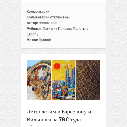
Комментарии:
Комментарии
отключены
к
Автор:
dreamisreal
записи
Рубрики:
Летим из Польши
,
Полеты в
Авиабилеты
Европу
на
Метки:
Ryanair
Корфу
из
Вильнюса
за
87€
туда-
обратно
Лето: летим в Барселону из
Вильнюса за 78€ туда-