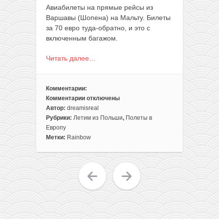
Авиабилеты на прямые рейсы из
Варшавы (Шопена) на Мальту. Билеты
за 70 евро туда-обратно, и это с
включенным багажом.
Читать далее…
Комментарии:
Комментарии
отключены
к
Автор:
dreamisreal
записи
Рубрики:
Летим из Польши
,
Полеты в
Авиабилеты
Европу
из
Метки:
Rainbow
Варшавы
на
Мальту
всего
за
70€
туда-
обратно