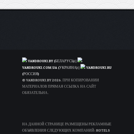
(с
багажом)
VANDROUKI.BY (БЕЛАРУСЬ)
|
VANDROUKI.COM.UA (УКРАИНА)
|
VANDROUKI.RU
(РОССИЯ)
© VANDROUKI.BY 2026. ПРИ КОПИРОВАНИИ
МАТЕРИАЛОВ ПРЯМАЯ ССЫЛКА НА САЙТ
ОБЯЗАТЕЛЬНА.
НА ДАННОЙ СТРАНИЦЕ РАЗМЕЩЕНЫ РЕКЛАМНЫЕ
ОБЪЯВЛЕНИЯ СЛЕДУЮЩИХ КОМПАНИЙ: HOTELS