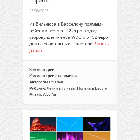
обратно
26/06/2026
Из Вильнюса в Барселону прямыми
рейсами всего от 22 евро в одну
сторону для членов WDС и от 32 евро
для всех остальных. Полетели!
Читать
далее…
Комментарии:
Комментарии
отключены
к
Автор:
dreamisreal
записи
Рубрики:
Летим из Литвы
,
Полеты в Европу
Лето:
Метки:
Wizz Air
летим
в
Барселону
из
Вильнюса
за
78€