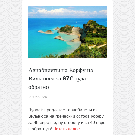
из
Польши
в
Египет!
Авиабилеты на Корфу из
Вильнюса за 87€ туда-
обратно
29/06/2026
Ryanair предлагает авиабилеты из
Вильнюса на греческий остров Корфу
за 48 евро в одну сторону и за 40 евро
в обратную!
Читать далее…