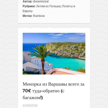
к
Автор:
dreamisreal
записи
Рубрики:
Летим из Польши
,
Полеты в
На
Европу
море
Метки:
Rainbow
в
Албанию
всего
за
46€
туда-
обратно
из
Польши
(с
багажом)
Менорка из Варшавы всего за
70€ туда-обратно (с
багажом!)
22/06/2026