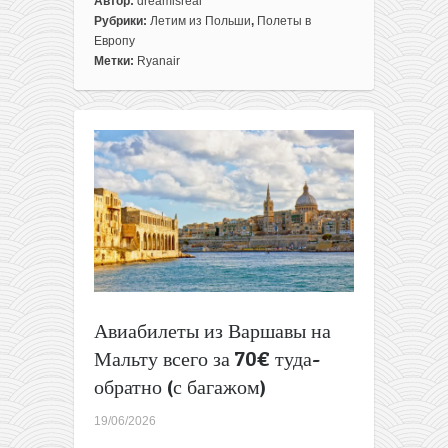
Автор:
dreamisreal
записи
Рубрики:
Летим из Польши
,
Полеты в
На
Европу
море
Метки:
Ryanair
в
Хорватию!
Летим
из
Варшавы
всего
за
40€
туда-
обратно
Авиабилеты из Варшавы на
Мальту всего за 70€ туда-
обратно (с багажом)
19/06/2026