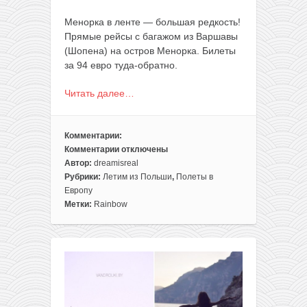
Менорка в ленте — большая редкость!
Прямые рейсы с багажом из Варшавы
(Шопена) на остров Менорка. Билеты
за 94 евро туда-обратно.
Читать далее…
Комментарии:
Комментарии
отключены
к
Автор:
dreamisreal
записи
Рубрики:
Летим из Польши
,
Полеты в
Менорка
Европу
из
Метки:
Rainbow
Варшавы
всего
за
70€
туда-
обратно
(с