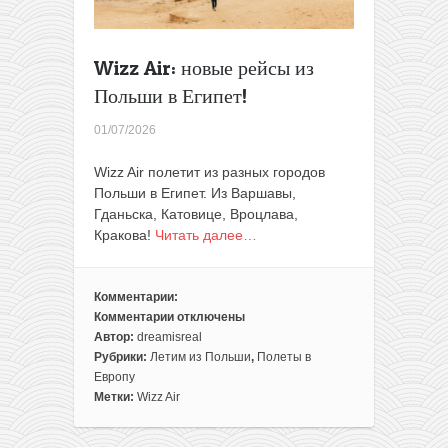
Wizz Air: новые рейсы из
Польши в Египет!
01/07/2026
Wizz Air полетит из разных городов
Польши в Египет. Из Варшавы,
Гданьска, Катовице, Вроцлава,
Кракова!
Читать далее…
Комментарии:
Комментарии
отключены
к
Автор:
dreamisreal
записи
Рубрики:
Летим из Польши
,
Полеты в
Wizz
Европу
Air:
Метки:
Wizz Air
новые
рейсы