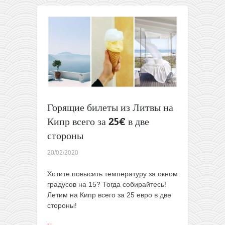
Литвы
на
Кипр
всего
за
26€
в
две
стороны
Горящие билеты из Литвы на
Кипр всего за 25€ в две
стороны
20/02/2020
Хотите повысить температуру за окном
градусов на 15? Тогда собирайтесь!
Летим на Кипр всего за 25 евро в две
стороны!