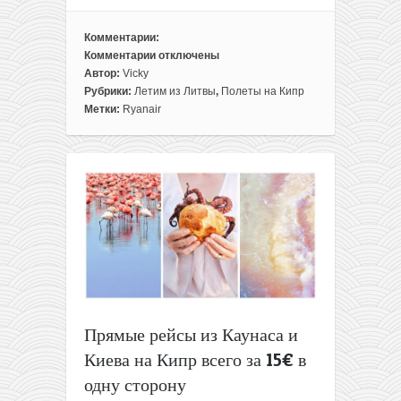
Комментарии:
Комментарии
отключены
к
Автор:
Vicky
записи
Рубрики:
Летим из Литвы
,
Полеты на Кипр
Горящие
Метки:
Ryanair
билеты
из
Литвы
на
Кипр
всего
за
30€
в
две
стороны
Прямые рейсы из Каунаса и
Киева на Кипр всего за 15€ в
одну сторону