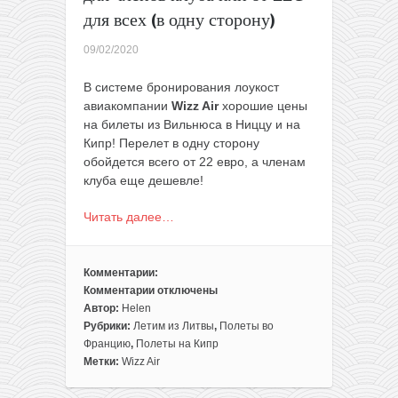
за
для всех (в одну сторону)
163€
с
09/02/2020
человека
В системе бронирования лоукост
авиакомпании
Wizz Air
хорошие цены
на билеты из Вильнюса в Ниццу и на
Кипр! Перелет в одну сторону
обойдется всего от 22 евро, а членам
клуба еще дешевле!
Читать далее…
Комментарии:
Комментарии
отключены
к
Автор:
Helen
записи
Рубрики:
Летим из Литвы
,
Полеты во
Wizz
Францию
,
Полеты на Кипр
Air:
Метки:
Wizz Air
из
Вильнюса