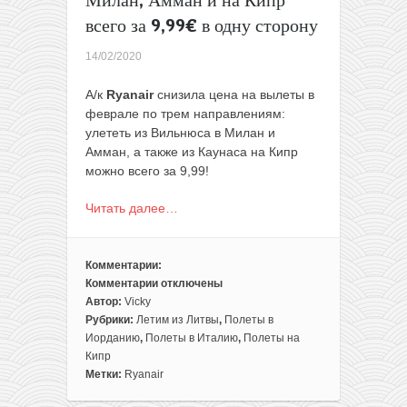
Милан, Амман и на Кипр
всего за 9,99€ в одну сторону
14/02/2020
А/к
Ryanair
снизила цена на вылеты в
феврале по трем направлениям:
улететь из Вильнюса в Милан и
Амман, а также из Каунаса на Кипр
можно всего за 9,99!
Читать далее…
Комментарии:
Комментарии
отключены
к
Автор:
Vicky
записи
Рубрики:
Летим из Литвы
,
Полеты в
Прямые
Иорданию
,
Полеты в Италию
,
Полеты на
рейсы
Кипр
из
Метки:
Ryanair
Литвы