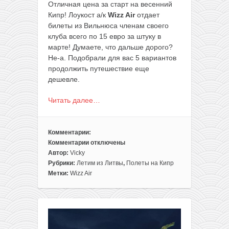
Отличная цена за старт на весенний
Кипр! Лоукост а/к
Wizz Air
отдает
билеты из Вильнюса членам своего
клуба всего по 15 евро за штуку в
марте! Думаете, что дальше дорого?
Не-а. Подобрали для вас 5 вариантов
продолжить путешествие еще
дешевле.
Читать далее…
Комментарии:
Комментарии
отключены
к
Автор:
Vicky
записи
Рубрики:
Летим из Литвы
,
Полеты на Кипр
Весна!
Метки:
Wizz Air
Полеты
из
Вильнюса
на
Кипр