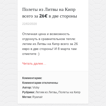
Полеты из Литвы на Кипр
всего за 26€ в две стороны
22/02/2020
Отличная цена и возможность
отдохнуть в сравнительном тепле:
летим из Литвы на Кипр всего за 26
евро в две стороны! И 8 марта там
отметите :)
Читать далее…
Комментарии:
Комментарии
отключены
к
Автор:
Vicky
записи
Рубрики:
Летим из Литвы
,
Полеты на Кипр
Полеты
Метки:
Ryanair
из