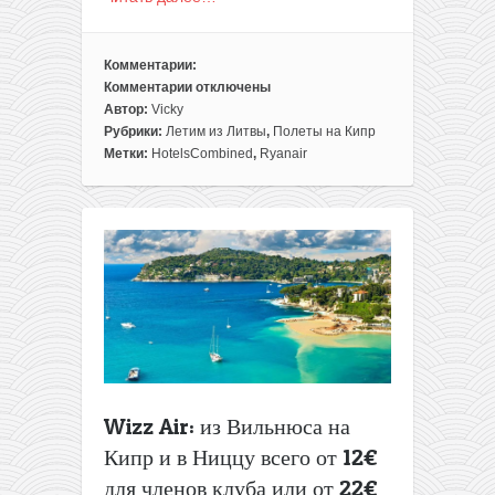
Комментарии:
Комментарии
отключены
к
Автор:
Vicky
записи
Рубрики:
Летим из Литвы
,
Полеты на Кипр
Начало
Метки:
HotelsCombined
,
Ryanair
сезона!
Готовый
отдых
на
Кипре:
перелеты
из
Литвы
+
7
ночей
в
Wizz Air: из Вильнюса на
3*
Кипр и в Ниццу всего от 12€
отеле
для членов клуба или от 22€
всего