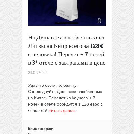
за
15€
в
одну
сторону
На День всех влюбленных: из
Литвы на Кипр всего за 128€
с человека! Перелет + 7 ночей
в 3* отеле с завтраками в цене
29/01/2020
Удивите свою половинку!
Отпразднуйте День всех влюбленных
на Кипре. Перелет из Каунаса + 7
ночей в отеле обойдутся в 128 евро с
человека!
Читать далее…
Комментарии: