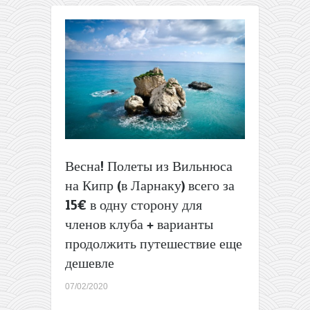
на
Кипр
и
в
Ниццу
всего
от
12€
для
членов
клуба
Весна! Полеты из Вильнюса
или
от
на Кипр (в Ларнаку) всего за
22€
15€ в одну сторону для
для
всех
членов клуба + варианты
(в
продолжить путешествие еще
одну
дешевле
сторону)
07/02/2020