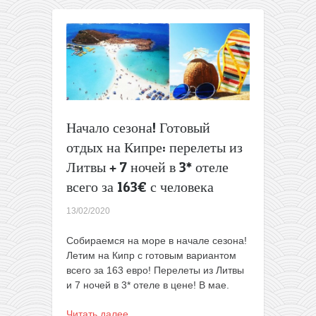
в
Милан,
Амман
и
на
Кипр
всего
за
9,99€
Начало сезона! Готовый
в
одну
отдых на Кипре: перелеты из
сторону
Литвы + 7 ночей в 3* отеле
всего за 163€ с человека
13/02/2020
Собираемся на море в начале сезона!
Летим на Кипр с готовым вариантом
всего за 163 евро! Перелеты из Литвы
и 7 ночей в 3* отеле в цене! В мае.
Читать далее…