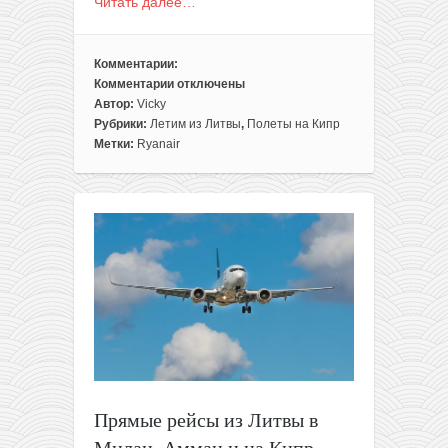
Читать далее…
Комментарии:
Комментарии
отключены
к
Автор:
Vicky
записи
Рубрики:
Летим из Литвы
,
Полеты на Кипр
Горящие
Метки:
Ryanair
билеты
из
Литвы
на
Кипр
всего
за
25€
в
две
стороны
Прямые рейсы из Литвы в