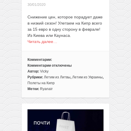
30/01/2020
Снижение цен, которое порадует даже
в низкий сезон! Улетаем на Кипр всего
за 15 евро в одну сторону в феврале!
Из Киева или Каунаса.
Читать далее…
Комментарии:
Комментарии
отключены
к
Автор:
Vicky
записи
Рубрики:
Летим из Литвы
,
Летим из Украины
,
Прямые
Полеты на Кипр
рейсы
Метки:
Ryanair
из
Каунаса
и
Киева
на
Кипр
всего