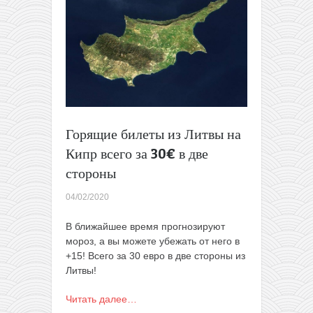
(в
Ларнаку)
всего
за
15€
в
одну
сторону
для
Горящие билеты из Литвы на
членов
клуба
Кипр всего за 30€ в две
+
стороны
варианты
продолжить
04/02/2020
путешествие
еще
В ближайшее время прогнозируют
дешевле
мороз, а вы можете убежать от него в
+15! Всего за 30 евро в две стороны из
Литвы!
Читать далее…