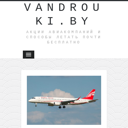
VANDROU
KI.BY
АКЦИИ АВИАКОМПАНИЙ И
СПОСОБЫ ЛЕТАТЬ ПОЧТИ
БЕСПЛАТНО
←
Акция
Минсктра
автобусы
Минска в
Варшаву,
Каунас и
Москву
всего от 
BYN в од
сторону