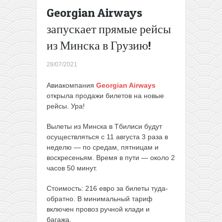
Несколько
Georgian Airways
идей для
запускает прямые рейсы
путешествий
из Украины
из Минска в Грузию!
этой осенью
→
28/07/2021
Авиакомпания
Georgian Airways
открыла продажи билетов на новые
рейсы. Ура!
Вылеты из Минска в Тбилиси будут
осуществляться с 11 августа 3 раза в
неделю — по средам, пятницам и
воскресеньям. Время в пути — около 2
часов 50 минут.
Стоимость: 216 евро за билеты туда-
обратно. В минимальный тариф
включен провоз ручной клади и
багажа.