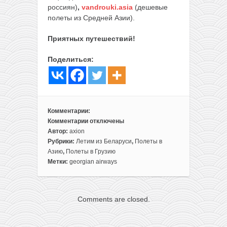
россиян)
,
vandrouki.asia
(дешевые
полеты из Средней Азии).
Приятных путешествий!
Поделиться:
Комментарии:
Комментарии
отключены
к
Автор:
axion
записи
Рубрики:
Летим из Беларуси
,
Полеты в
Georgian
Азию
,
Полеты в Грузию
Airways
Метки:
georgian airways
запускает
прямые
рейсы
Comments are closed.
из
Минска
в