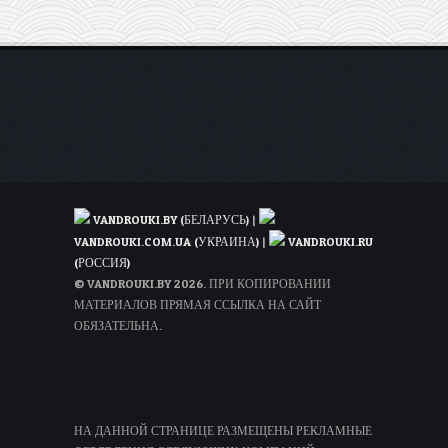
обратно
VANDROUKI.BY (БЕЛАРУСЬ)
|
VANDROUKI.COM.UA (УКРАИНА)
|
VANDROUKI.RU
(РОССИЯ)
© VANDROUKI.BY 2026. ПРИ КОПИРОВАНИИ
МАТЕРИАЛОВ ПРЯМАЯ ССЫЛКА НА САЙТ
ОБЯЗАТЕЛЬНА.
НА ДАННОЙ СТРАНИЦЕ РАЗМЕЩЕНЫ РЕКЛАМНЫЕ