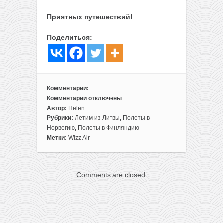
Приятных путешествий!
Поделиться:
Комментарии:
Комментарии
отключены
к
Автор:
Helen
записи
Рубрики:
Летим из Литвы
,
Полеты в
Весной
Норвегию
,
Полеты в Финляндию
из
Метки:
Wizz Air
Литвы
в
Скандинавские
Comments are closed.
страны
всего
за
20€
туда-