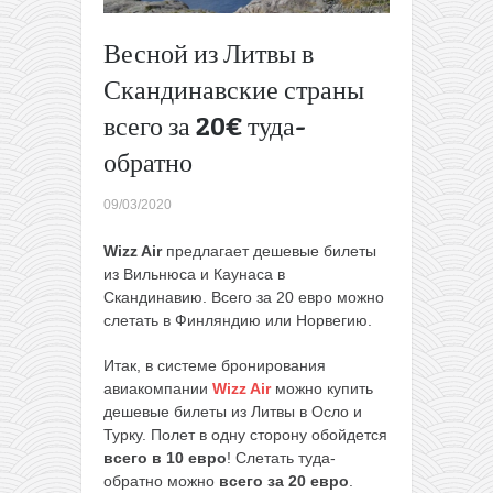
на аll
inclusive
Весной из Литвы в
В мае из
Скандинавские страны
Варшавы
в
всего за 20€ туда-
Валенсию
обратно
всего за
114€.
Прямой
09/03/2020
перелет +
4 ночи в
Wizz Air
предлагает дешевые билеты
отеле в
из Вильнюса и Каунаса в
цене
→
Скандинавию. Всего за 20 евро можно
слетать в Финляндию или Норвегию.
Итак, в системе бронирования
авиакомпании
Wizz Air
можно купить
дешевые билеты из Литвы в Осло и
Турку. Полет в одну сторону обойдется
всего в 10 евро
! Слетать туда-
обратно можно
всего за 20 евро
.