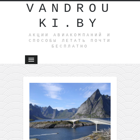
VANDROU
KI.BY
АКЦИИ АВИАКОМПАНИЙ И
СПОСОБЫ ЛЕТАТЬ ПОЧТИ
БЕСПЛАТНО
←
Пакетные
туры из
Бреста в
Египет на
10 ночей
всего от
160€ с
человека!
Можно и