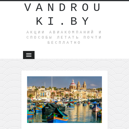
VANDROU
KI.BY
АКЦИИ АВИАКОМПАНИЙ И
СПОСОБЫ ЛЕТАТЬ ПОЧТИ
БЕСПЛАТНО
←
Прямые
рейсы из
Литвы в
Хорвати
всего от
27€ в
одну
сторону
(в конце