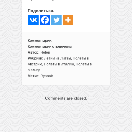
Поделиться:
Комментарии:
Комментарии
отключены
к
Автор:
Helen
записи
Рубрики:
Летим из Литвы
,
Полеты в
Вена,
Австрию
,
Полеты в Италию
,
Полеты в
Венеция
Мальту
и
Метки:
Ryanair
Мальта
в
одной
Comments are closed.
поездке
из
Литвы
всего
за
54€!