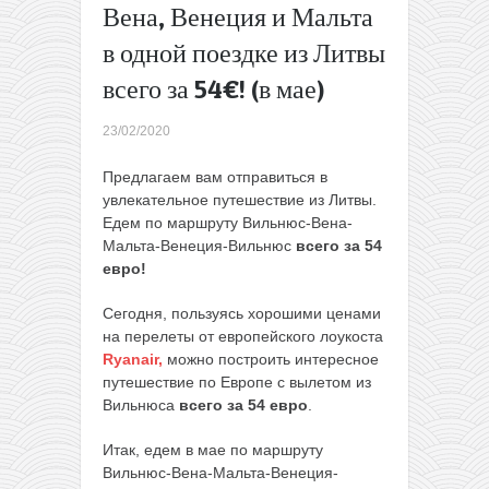
Вена, Венеция и Мальта
мая)
Из
в одной поездке из Литвы
Варшавы
всего за 54€! (в мае)
на
Сардинию
23/02/2020
в начале
сезона
Предлагаем вам отправиться в
всего за
увлекательное путешествие из Литвы.
154€ с
Едем по маршруту Вильнюс-Вена-
человека!
Мальта-Венеция-Вильнюс
всего за 54
Прямой
евро!
перелет и
7 ночей в
Сегодня, пользуясь хорошими ценами
отеле в
на перелеты от европейского лоукоста
цене!
→
Ryanair,
можно построить интересное
путешествие по Европе с вылетом из
Вильнюса
всего за 54 евро
.
Итак, едем в мае по маршруту
Вильнюс-Вена-Мальта-Венеция-