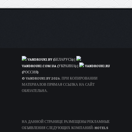
(в
мае)
VANDROUKI.BY (БЕЛАРУСЬ)
|
VANDROUKI.COM.UA (УКРАИНА)
|
VANDROUKI.RU
(РОССИЯ)
© VANDROUKI.BY 2026. ПРИ КОПИРОВАНИИ
МАТЕРИАЛОВ ПРЯМАЯ ССЫЛКА НА САЙТ
ОБЯЗАТЕЛЬНА.
НА ДАННОЙ СТРАНИЦЕ РАЗМЕЩЕНЫ РЕКЛАМНЫЕ
ОБЪЯВЛЕНИЯ СЛЕДУЮЩИХ КОМПАНИЙ: HOTELS