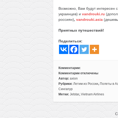
Возможно, Вам будут интересен 
украинцев) и
vandrouki.ru
(допол
россиян)
,
vandrouki.asia
(дешевы
Приятных путешествий!
Поделиться:
Комментарии:
Комментарии
отключены
к
Автор:
axion
записи
Рубрики:
Летим из России
,
Полеты в А
Сборка
Сингапур
без
Метки:
Jetstar
,
Vietnam Airlines
виз:
Вьетнам,
Малайзия
C
и