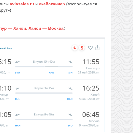
рвисы
aviasales.ru
и
скайсканнер
(воспользуемся
шрут»)
пур — Ханой, Ханой — Москва
: