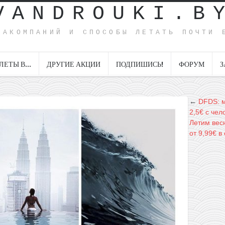
VANDROUKI.B
ИАКОМПАНИЙ И СПОСОБЫ ЛЕТАТЬ ПОЧТИ 
ЛЕТЫ В…
ДРУГИЕ АКЦИИ
ПОДПИШИСЬ!
ФОРУМ
З
←
DFDS: м
2,5€ с чел
Летим вес
от 9,99€ в