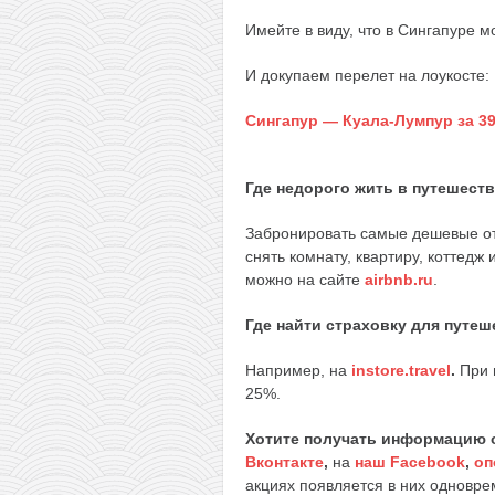
Имейте в виду, что в Сингапуре м
И докупаем перелет на лоукосте:
Сингапур — Куала-Лумпур за 39
Где недорого жить в путешест
Забронировать самые дешевые о
снять комнату, квартиру, коттедж
можно на сайте
airbnb.ru
.
Где найти страховку для путе
Например, на
instore.travel
.
При 
25%.
Хотите получать информацию 
Вконтакте
,
на
наш Facebook
,
оп
акциях появляется в них одноврем