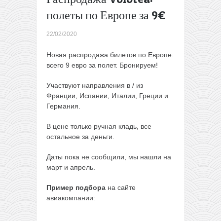
Минска
полеты по Европе за 9€
всего за
71€
22/02/2020
Весной
из Литвы
Новая распродажа билетов по Европе:
в Милан
всего 9 евро за полет. Бронируем!
и
Брюссель
Участвуют направления в / из
всего за
Франции, Испании, Италии, Греции и
10€ в
Германия.
одну
сторону
В цене только ручная кладь, все
или от
остальное за деньги.
20€ туда-
обратно
Даты пока не сообщили, мы нашли на
→
март и апрель.
Пример подбора
на сайте
авиакомпании: