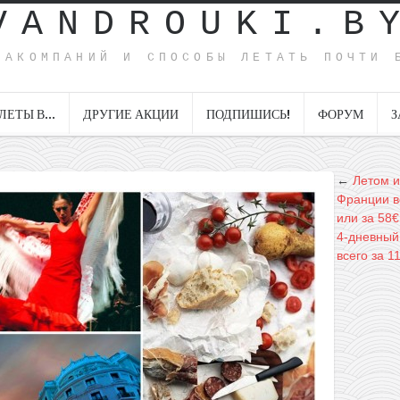
VANDROUKI.B
ИАКОМПАНИЙ И СПОСОБЫ ЛЕТАТЬ ПОЧТИ 
ЛЕТЫ В…
ДРУГИЕ АКЦИИ
ПОДПИШИСЬ!
ФОРУМ
З
←
Летом и
Франции вс
или за 58€
4-дневный
всего за 1