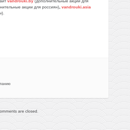
айт
vandrouki.by
(дополнительные акции для
нительные акции для россиян)
,
vandrouki.asia
и).
спанию
omments are closed.