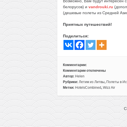
Возможно, Вам будут интересен с
белорусов) и
vandrouki.ru
(допол
(дешевые полеты из Средней Ази
Приятных путешествий!
Поделиться:
Комментарии:
Комментарии
отключены
к
Автор:
Helen
записи
Рубрики:
Летим из Литвы
,
Полеты в И
Летом
Метки:
HotelsCombined
,
Wizz Air
из
Варшавы
в
C
Мадрид
всего
за