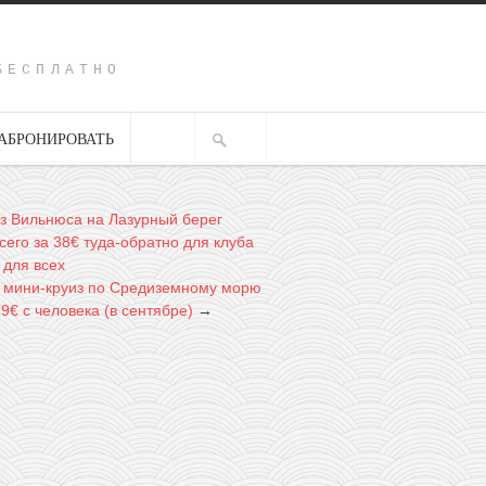
Y
БЕСПЛАТНО
АБРОНИРОВАТЬ
з Вильнюса на Лазурный берег
его за 38€ туда-обратно для клуба
 для всех
 мини-круиз по Средиземному морю
19€ с человека (в сентябре)
→