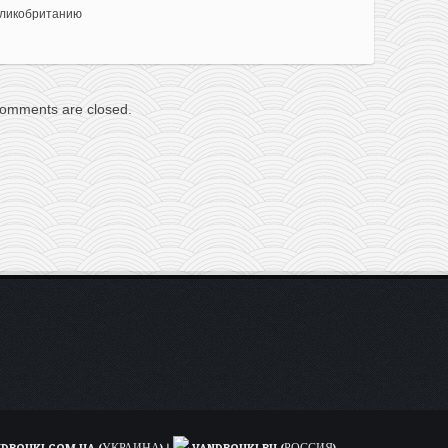
еликобританию
omments are closed.
DROUKI.COM.UA (УКРАИНА)
|
VANDROUKI.RU (РОССИЯ)