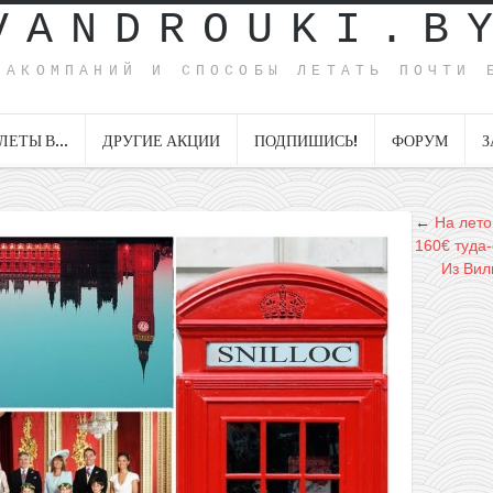
VANDROUKI.B
ИАКОМПАНИЙ И СПОСОБЫ ЛЕТАТЬ ПОЧТИ 
ЛЕТЫ В…
ДРУГИЕ АКЦИИ
ПОДПИШИСЬ!
ФОРУМ
З
←
На лето
160€ туда-
Из Вил