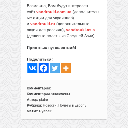
Возможно, Вам будут интересен
сайт
vandrouki.com.ua
(дополнительн
ые акции для украинцев)
и
vandrouki.ru
(дополнительные
акции для россиян)
,
vandrouki.asia
(дешевые полеты из Средней Азии).
Приятных путешествий!
Поделиться:
Комментарии:
Комментарии
отключены
к
Автор:
piatro
записи
Рубрики:
Новости
,
Полеты в Европу
Снижение
Метки:
Ryanair
цен
от
Ryanair: