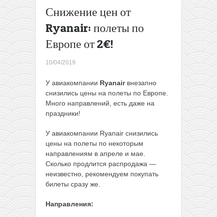
Индию
Снижение цен от
Ryanair:
Ryanair: полеты по
полеты
из
Европе от 2€!
Варшавы
в Европу
10/04/2019
за 6€
→
У авиакомпании
Ryanair
внезапно
снизились цены на полеты по Европе.
Много направлений, есть даже на
праздники!
У авиакомпании Ryanair снизились
цены на полеты по некоторым
направлениям в апреле и мае.
Сколько продлится распродажа —
неизвестно, рекомендуем покупать
билеты сразу же.
Направления: