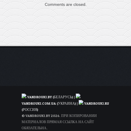
Comments are closed.
полеты
по
Европе
от
2€!
VANDROUKI.BY (БЕЛАРУСЬ)
|
VANDROUKI.COM.UA (УКРАИНА)
|
VANDROUKI.RU
(РОССИЯ)
© VANDROUKI.BY 2026. ПРИ КОПИРОВАНИИ
МАТЕРИАЛОВ ПРЯМАЯ ССЫЛКА НА САЙТ
ОБЯЗАТЕЛЬНА.