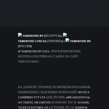
туда-
обратно
на
год
вперёд!
VANDROUKI.BY (БЕЛАРУСЬ)
|
VANDROUKI.COM.UA (УКРАИНА)
|
VANDROUKI.RU
(РОССИЯ)
© VANDROUKI.BY 2026. ПРИ КОПИРОВАНИИ
МАТЕРИАЛОВ ПРЯМАЯ ССЫЛКА НА САЙТ
ОБЯЗАТЕЛЬНА.
НА ДАННОЙ СТРАНИЦЕ РАЗМЕЩЕНЫ РЕКЛАМНЫЕ
ОБЪЯВЛЕНИЯ СЛЕДУЮЩИХ КОМПАНИЙ: HOTELS
COMBINED PTY LTD (АВСТРАЛИЯ, ABN 61122130554),
GO TRAVEL UN LIMITED (ГОНКОНГ, РЕГ.Н. 1658681),
TICKETS ESTONIA OU (ЭСТОНИЯ, РЕГ.Н. 12883174).