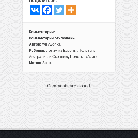
Поделиться:
Комментарии:
Комментарии
отключены
к
Автор:
willywonka
записи
Рубрики:
Летим из Европы
,
Полеты в
Распродажа
Австралию и Океанию
,
Полеты в Азию
Scoot:
Метки:
Scoot
авиа
из
Берлина
Comments are closed.
или
Афин
в
Азию
и
Австралию
всего
от
263€