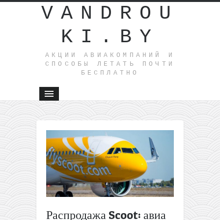
VANDROU
KI.BY
АКЦИИ АВИАКОМПАНИЙ И
СПОСОБЫ ЛЕТАТЬ ПОЧТИ
БЕСПЛАТНО
←
Прямые
рейсы из
Вильнюс
на
Мальту
всего за
26€ в
одну
Распродажа Scoot: авиа
сторону