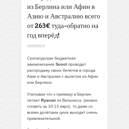
из Берлина или Афин в
или за
52€ туда-
Азию и Австралию всего
обратно
Снижение
от 263€ туда-обратно на
цен:
год вперёд!
полеты из
Вильнюса
20/08/2019
в
Барселону
Cингапурская бюджетная
и Париж
авиакомпания
Scoot
проводит
(Бове)
распродажу своих билетов в города
всего за
Азии и Австралии с вылетом из Афин
9,99€ в
или Берлина.
одну
сторону
Учитывая что к примеру в Берлин
для
летает
Ryanair
из Вильнюса, (можно
членов
словить за 10-13 евро), то даже со
WDC или
всеми долётами цена выходит очень
от 17,5€
привлекательной.
для всех
→