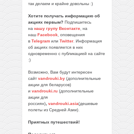
так делаем и крайне довольны :)
Хотите получать информацию об
акциях первым?
Подпишитесь
на
нашу групу Вконтакте
, на
наш
Facebook
, оповещения
в
Telegram
или
Twitter
. Информация
об акциях появляется в них
одновременно с публикацией на сайте
:)
Возможно, Вам будут интересен
сайт
vandrouki.by
(дополнительные
акции для беларусов)
и
vandrouki.ru
(дополнительные
акции для
россиян)
,
vandrouki.asia
(дешевые
полеты из Средней Азии).
Приятных путешествий!