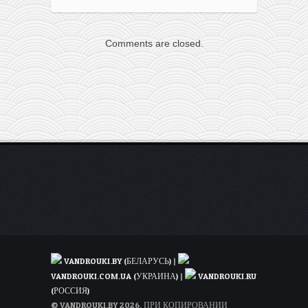
Ryanair:
билеты
из
Comments are closed.
Литвы
в
Европу
всего
за
9,99€
VANDROUKI.BY (БЕЛАРУСЬ)
|
VANDROUKI.COM.UA (УКРАИНА)
|
VANDROUKI.RU
(РОССИЯ)
© VANDROUKI.BY 2026. ПРИ КОПИРОВАНИИ