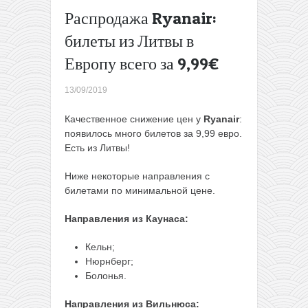
одну
Распродажа Ryanair:
сторону
билеты из Литвы в
Распродажа
Ryanair:
Европу всего за 9,99€
200,000
билетов со
13/09/2019
скидкой в
20%!
→
Качественное снижение цен у
Ryanair
:
появилось много билетов за 9,99 евро.
Есть из Литвы!
Ниже некоторые направления с
билетами по минимальной цене.
Направления из Каунаса:
Кельн;
Нюрнберг;
Болонья.
Направления из Вильнюса: