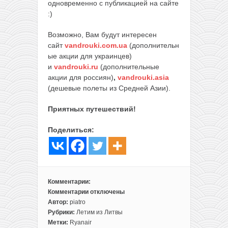
одновременно с публикацией на сайте
:)
Возможно, Вам будут интересен
сайт
vandrouki.com.ua
(дополнительн
ые акции для украинцев)
и
vandrouki.ru
(дополнительные
акции для россиян)
,
vandrouki.asia
(дешевые полеты из Средней Азии).
Приятных путешествий!
Поделиться:
Комментарии:
Комментарии
отключены
к
Автор:
piatro
записи
Рубрики:
Летим из Литвы
Распродажа
Метки:
Ryanair