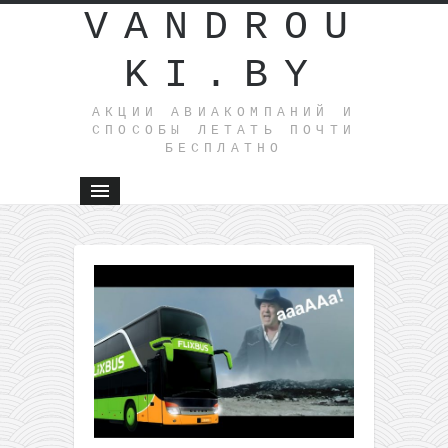
VANDROU
KI.BY
АКЦИИ АВИАКОМПАНИЙ И
СПОСОБЫ ЛЕТАТЬ ПОЧТИ
БЕСПЛАТНО
←
Быстр
распрода
Ecolines:
поездки и
Литвы в
Польшу
всего за 
Готовое
путешествие
в экзотику: