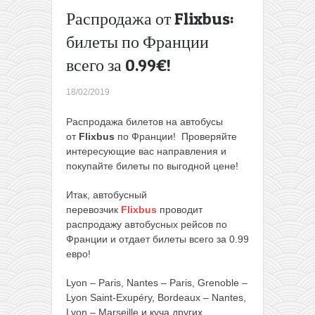
перелеты из
Распродажа от Flixbus:
Минска + 7
билеты по Франции
ночей в
апартаментах
всего за 0.99€!
на Кюрасао
всего за 621€
18/02/2019
с человека
→
Распродажа билетов на автобусы
от
Flixbus
по Франции! Проверяйте
интересующие вас направления и
покупайте билеты по выгодной цене!
Итак, автобусный
перевозчик
Flixbus
проводит
распродажу автобусных рейсов по
Франции и отдает билеты всего за 0.99
евро!
Lyon – Paris, Nantes – Paris, Grenoble –
Lyon Saint-Exupéry, Bordeaux – Nantes,
Lyon – Marseille и куча других