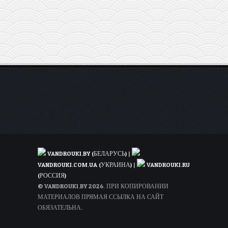
Франции
всего
за
0.99€!
VANDROUKI.BY (БЕЛАРУСЬ)
|
VANDROUKI.COM.UA (УКРАИНА)
|
VANDROUKI.RU
(РОССИЯ)
© VANDROUKI.BY 2026. ПРИ КОПИРОВАНИИ
МАТЕРИАЛОВ ПРЯМАЯ ССЫЛКА НА САЙТ
ОБЯЗАТЕЛЬНА.