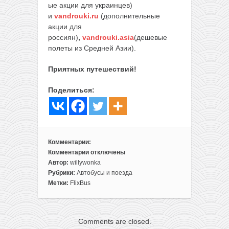
ые акции для украинцев)
и
vandrouki.ru
(дополнительные
акции для
россиян)
,
vandrouki.asia
(дешевые
полеты из Средней Азии).
Приятных путешествий!
Поделиться:
Комментарии:
Комментарии
отключены
к
Автор:
willywonka
записи
Рубрики:
Автобусы и поезда
Распродажа
Метки:
FlixBus
от
Flixbus:
билеты
Comments are closed.
по