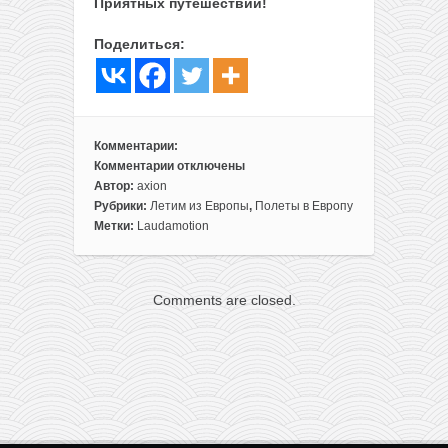
Приятных путешествий!
Поделиться:
Комментарии:
Комментарии
отключены
к
Автор:
axion
записи
Рубрики:
Летим из Европы
,
Полеты в Европу
Распродажа
Метки:
Laudamotion
Laudamotion:
полеты
по
Comments are closed.
Европе
всего
за
6,93€