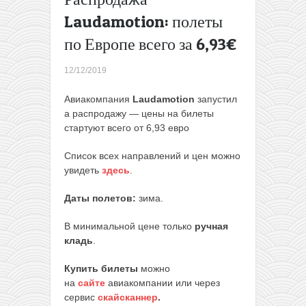
Номер в
Laudamotion: полеты
4* отеле
по Европе всего за 6,93€
в центре
Рима
всего от
12/12/2019
14€ с
человека
Авиакомпания
Laudamotion
запустил
за ночь!
а распродажу — цены на билеты
(январь-
стартуют всего от 6,93 евро
март)
→
Список всех направлений и цен можно
увидеть
здесь
.
Даты полетов:
зима.
В минимальной цене только
ручная
кладь
.
Купить билеты
можно
на
сайте
авиакомпании или через
сервис
скайсканнер
.