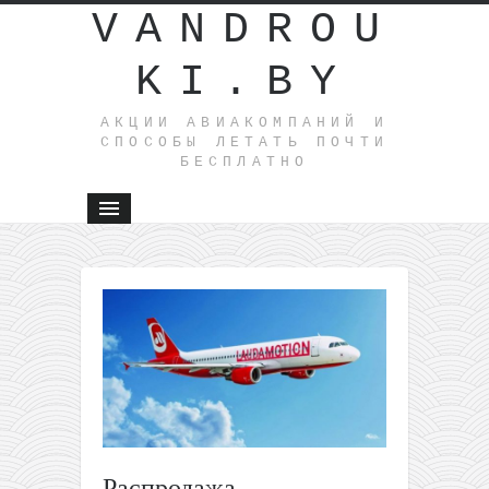
VANDROU
KI.BY
АКЦИИ АВИАКОМПАНИЙ И
СПОСОБЫ ЛЕТАТЬ ПОЧТИ
БЕСПЛАТНО
←
Полеты
из
Москвы
в
Майами
всего за
311€
туда-
Распродажа
обратно