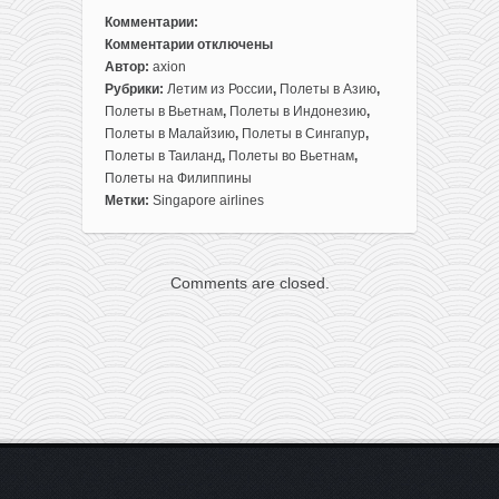
Комментарии:
Комментарии
отключены
к
Автор:
axion
записи
Рубрики:
Летим из России
,
Полеты в Азию
,
Распродажа
Полеты в Вьетнам
,
Полеты в Индонезию
,
5*
Полеты в Малайзию
,
Полеты в Сингапур
,
Singapore
Полеты в Таиланд
,
Полеты во Вьетнам
,
Airlines:
Полеты на Филиппины
все
Метки:
Singapore airlines
азиатские
направления
из
Comments are closed.
Москвы
в
одном
месте
(от
356€
туда-
обратно)