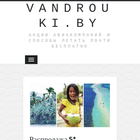
VANDROU
KI.BY
АКЦИИ АВИАКОМПАНИЙ И
СПОСОБЫ ЛЕТАТЬ ПОЧТИ
БЕСПЛАТНО
←
Полеты
из
Москвы
на Бали
за 369€
туда-
обратно
Прямые
Распродажа 5*
рейсы из