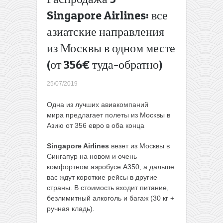
Вильнюса
Singapore Airlines: все
в
азиатские направления
Барселону
всего за
из Москвы в одном месте
24€ в одну
сторону
(от 356€ туда-обратно)
или за 58€
туда-
25/07/2019
обратно
→
Одна из лучших авиакомпаний
мира
предлагает полеты из Москвы в
Азию от 356 евро в оба конца
Singapore Airlines
везет из Москвы в
Сингапур на новом и очень
комфортном аэробусе A350, а дальше
вас ждут короткие рейсы в другие
страны. В стоимость входит питание,
безлимитный алкоголь и багаж (30 кг +
ручная кладь).