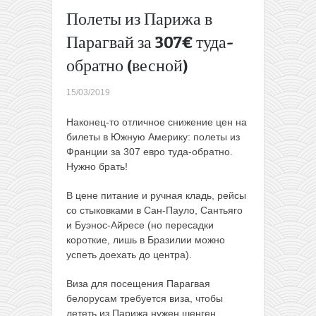
Полеты
Полеты из Парижа в
из
Парагвай за 307€ туда-
Вильнюса
в Париж
обратно (весной)
(Бове)
всего от
15/03/2019
9,99€ в
одну
Наконец-то отличное снижение цен на
сторону
билеты в Южную Америку: полеты из
→
Франции за 307 евро туда-обратно.
Нужно брать!
В цене питание и ручная кладь, рейсы
со стыковками в Сан-Пауло, Сантьяго
и Буэнос-Айресе (но пересадки
короткие, лишь в Бразилии можно
успеть доехать до центра).
Виза для посещения Парагвая
белорусам требуется виза, чтобы
лететь из Парижа нужен шенген.