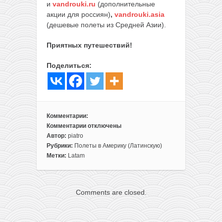
и
vandrouki.ru
(дополнительные
акции для россиян)
,
vandrouki.asia
(дешевые полеты из Средней Азии).
Приятных путешествий!
Поделиться:
Комментарии:
Комментарии
отключены
к
Автор:
piatro
записи
Рубрики:
Полеты в Америку (Латинскую)
Полеты
Метки:
Latam
из
Парижа
в
Comments are closed.
Парагвай
за
307€