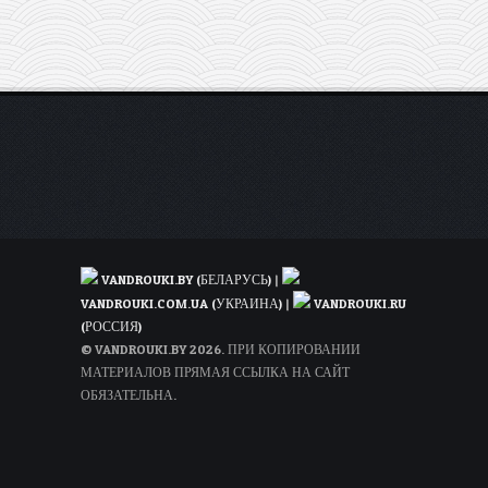
туда-
обратно
(весной)
VANDROUKI.BY (БЕЛАРУСЬ)
|
VANDROUKI.COM.UA (УКРАИНА)
|
VANDROUKI.RU
(РОССИЯ)
© VANDROUKI.BY 2026. ПРИ КОПИРОВАНИИ
МАТЕРИАЛОВ ПРЯМАЯ ССЫЛКА НА САЙТ
ОБЯЗАТЕЛЬНА.