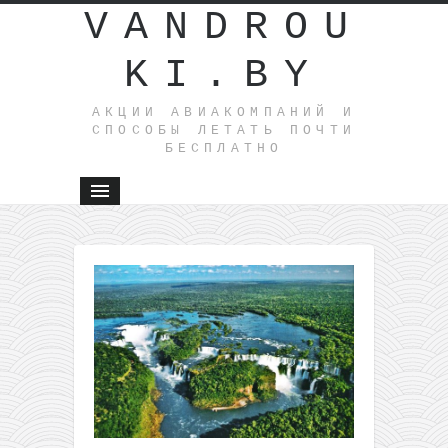
VANDROU
KI.BY
АКЦИИ АВИАКОМПАНИЙ И
СПОСОБЫ ЛЕТАТЬ ПОЧТИ
БЕСПЛАТНО
←
Прямые
рейсы из
Варшавы
в
Лиссабон
всего за
26,5€ в
одну
сторону