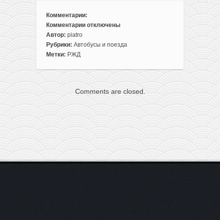
Комментарии:
Комментарии
отключены
к
Автор:
piatro
записи
Рубрики:
Автобусы и поезда
Поездки
Метки:
РЖД
на
Ласточке
почти
Comments are closed.
из
Беларуси
в
Москву
за
3,6€!