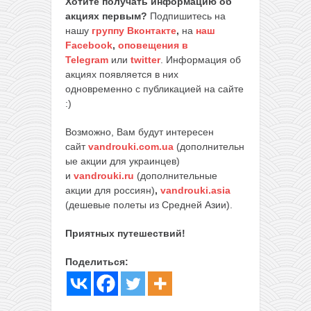
Хотите получать информацию об
акциях первым?
Подпишитесь на
нашу
группу Вконтакте
,
на
наш
Facebook
,
оповещения в
Telegram
или
twitter
. Информация об
акциях появляется в них
одновременно с публикацией на сайте
:)
Возможно, Вам будут интересен
сайт
vandrouki.com.ua
(дополнительн
ые акции для украинцев)
и
vandrouki.ru
(дополнительные
акции для россиян)
,
vandrouki.asia
(дешевые полеты из Средней Азии).
Приятных путешествий!
Поделиться: