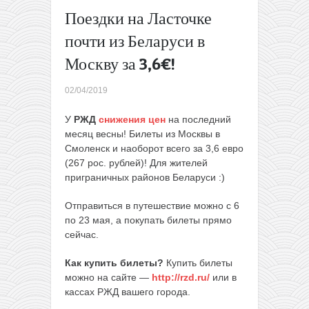
странам
Поездки на Ласточке
Балтии
почти из Беларуси в
всего от 5€
→
Москву за 3,6€!
02/04/2019
У
РЖД
снижения цен
на последний
месяц весны! Билеты из Москвы в
Смоленск и наоборот всего за 3,6 евро
(267 рос. рублей)! Для жителей
приграничных районов Беларуси :)
Отправиться в путешествие можно с 6
по 23 мая, а покупать билеты прямо
сейчас.
Как купить билеты?
Купить билеты
можно на сайте —
http://rzd.ru/
или в
кассах РЖД вашего города.