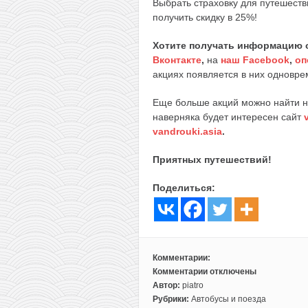
Выбрать страховку для путешеств
получить скидку в 25%!
Хотите получать информацию 
Вконтакте
,
на
наш Facebook
,
оп
акциях появляется в них одноврем
Еще больше акций можно найти 
наверняка будет интересен сайт
vandrouki.asia
.
Приятных путешествий!
Поделиться:
Комментарии:
Комментарии
отключены
к
Автор:
piatro
записи
Рубрики:
Автобусы и поезда