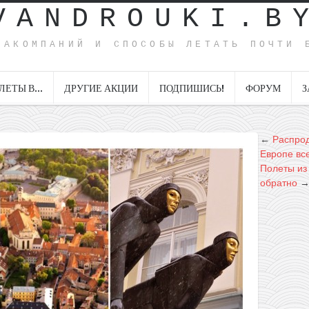
VANDROUKI.B
ИАКОМПАНИЙ И СПОСОБЫ ЛЕТАТЬ ПОЧТИ 
ЛЕТЫ В…
ДРУГИЕ АКЦИИ
ПОДПИШИСЬ!
ФОРУМ
З
←
Распрод
Европе все
Полеты из
обратно