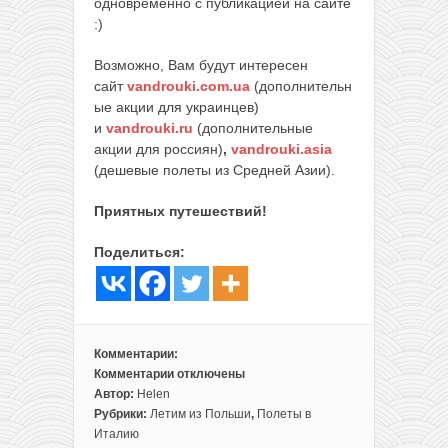
одновременно с публикацией на сайте
:)
Возможно, Вам будут интересен
сайт
vandrouki.com.ua
(дополнительн
ые акции для украинцев)
и
vandrouki.ru
(дополнительные
акции для россиян)
,
vandrouki.asia
(дешевые полеты из Средней Азии).
Приятных путешествий!
Поделиться:
Комментарии:
Комментарии
отключены
к
Автор:
Helen
записи
Рубрики:
Летим из Польши
,
Полеты в
Идея
Италию