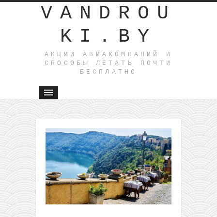
VANDROU
KI.BY
АКЦИИ АВИАКОМПАНИЙ И
СПОСОБЫ ЛЕТАТЬ ПОЧТИ
БЕСПЛАТНО
←
Куба,
Мексика,
Занзибар
Кабо-
Верде и
Ямайка
от 100€
из
Брюссел
Новые