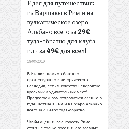
Идея для путешествия:
билеты!
из Варшавы в Рим и на
Полеты
по
вулканическое озеро
Европе
за 9€!
Альбано всего за 29€
→
туда-обратно для клуба
или за 49€ для всех!
18/08/2019
В Италии, помимо богатого
архитектурного и исторического
наследия, есть множество невероятно
красивых и удивительных мест!
Предлагаем вам отправиться осенью в
путешествие в Рим и на озеро Альбано
всего за 49 евро туда-обратно.
Чтобы оценить всю красоту Рима,
стоит не только посетить его главные