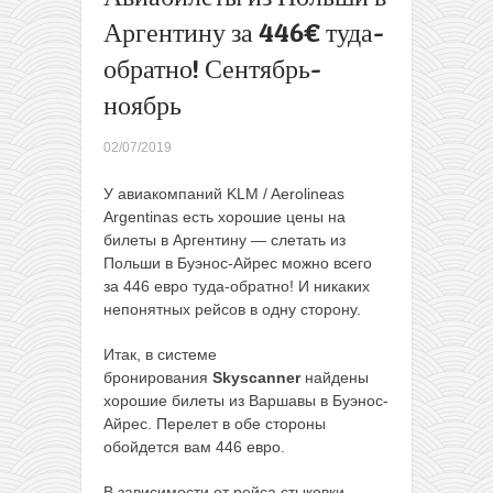
Сардинии в
Аргентину за 446€ туда-
бархатный
обратно! Сентябрь-
сезон:
перелеты
ноябрь
из Варшавы
+ 7 ночей
02/07/2019
проживания
с завтраком
У авиакомпаний KLM / Aerolineas
всего за
Argentinas есть хорошие цены на
183€ с
билеты в Аргентину — слетать из
человека
→
Польши в Буэнос-Айрес можно всего
за 446 евро туда-обратно! И никаких
непонятных рейсов в одну сторону.
Итак, в системе
бронирования
Skyscanner
найдены
хорошие билеты из Варшавы в Буэнос-
Айрес. Перелет в обе стороны
обойдется вам 446 евро.
В зависимости от рейса стыковки