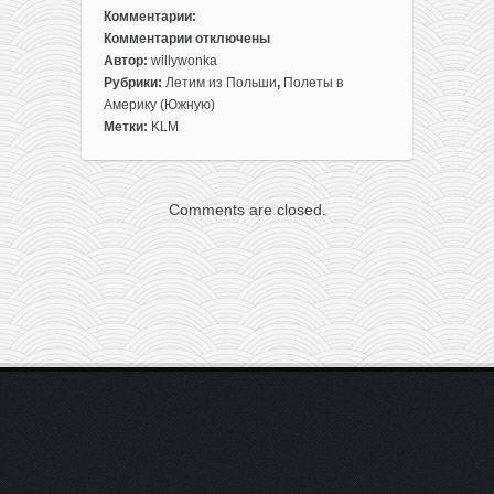
Комментарии:
Комментарии
отключены
к
Автор:
willywonka
записи
Рубрики:
Летим из Польши
,
Полеты в
Авиабилеты
Америку (Южную)
из
Метки:
KLM
Польши
в
Аргентину
Comments are closed.
за
446€
туда-
обратно!
Сентябрь-
ноябрь