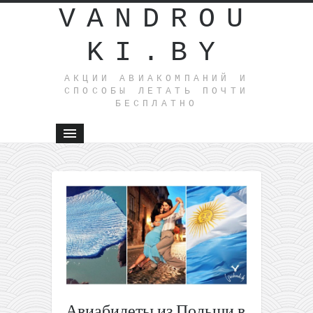
VANDROU
KI.BY
АКЦИИ АВИАКОМПАНИЙ И
СПОСОБЫ ЛЕТАТЬ ПОЧТИ
БЕСПЛАТНО
←
Tallink:
круиз
Рига —
Стокголь
— Рига
всего от
19€ с
человека
Готовый
Авиабилеты из Польши в
отдых на