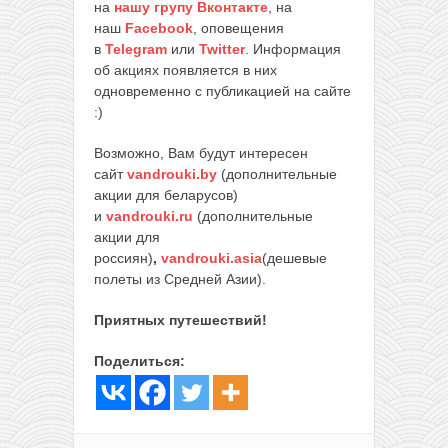
на
нашу групу Вконтакте
, на
наш
Facebook
, оповещения
в
Telegram
или
Twitter
. Информация
об акциях появляется в них
одновременно с публикацией на сайте
:)
Возможно, Вам будут интересен
сайт
vandrouki.by
(дополнительные
акции для беларусов)
и
vandrouki.ru
(дополнительные
акции для
россиян)
,
vandrouki.asia
(дешевые
полеты из Средней Азии).
Приятных путешествий!
Поделиться: