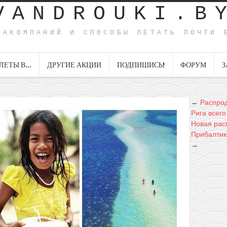
VANDROUKI.B
ИАКОМПАНИЙ И СПОСОБЫ ЛЕТАТЬ ПОЧТИ 
ЛЕТЫ В…
ДРУГИЕ АКЦИИ
ПОДПИШИСЬ!
ФОРУМ
З
←
Распрод
Рига всего
Новая расп
Прибалтике
→