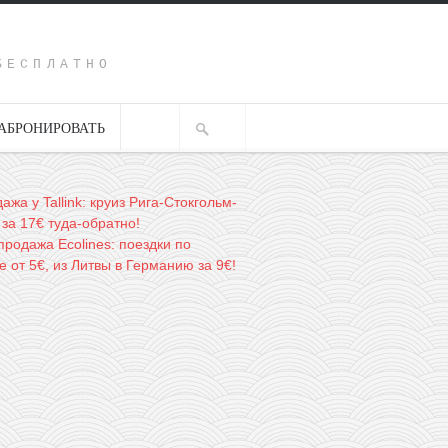
Y
БЕСПЛАТНО
АБРОНИРОВАТЬ
ажа у Tallink: круиз Рига-Стокгольм-
 за 17€ туда-обратно!
родажа Ecolines: поездки по
 от 5€, из Литвы в Германию за 9€!