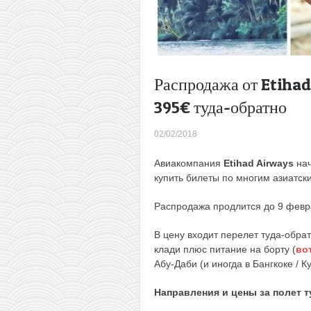
Распродажа от Etihad
395€ туда-обратно
02/02/2018
Авиакомпания
Etihad Airways
нач
купить билеты по многим азиатск
Распродажа продлится до 9 февра
В цену входит перелет туда-обра
клади плюс питание на борту (
во
Абу-Даби (и иногда в Бангкоке / 
Направления и цены за полет т