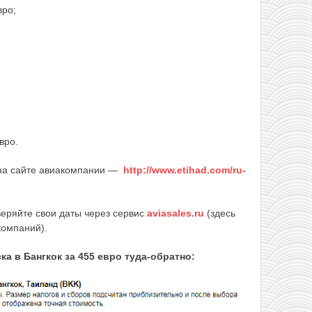
вро;
вро.
на сайте авиакомпании —
http://www.etihad.com/ru-
еряйте свои даты через сервис
aviasales.ru
(здесь
компаний).
а в Бангкок за 455 евро туда-обратно: