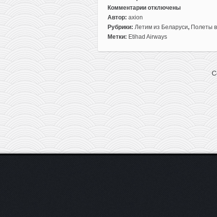
Комментарии
отключены
к
Автор:
axion
записи
Рубрики:
Летим из Беларуси
,
Полеты в
Распродажа
Метки:
Etihad Airways
от
Etihad:
полеты
C
из
Минска
в
Азию
от
395€
туда-
обратно