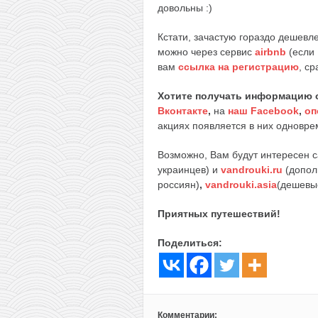
довольны :)
Кстати, зачастую гораздо дешев
можно через сервис
airbnb
(если 
вам
ссылка на регистрацию
, ср
Хотите получать информацию 
Вконтакте
,
на
наш Facebook
,
оп
акциях появляется в них одноврем
Возможно, Вам будут интересен 
украинцев) и
vandrouki.ru
(допол
россиян)
,
vandrouki.asia
(дешевы
Приятных путешествий!
Поделиться:
Комментарии: