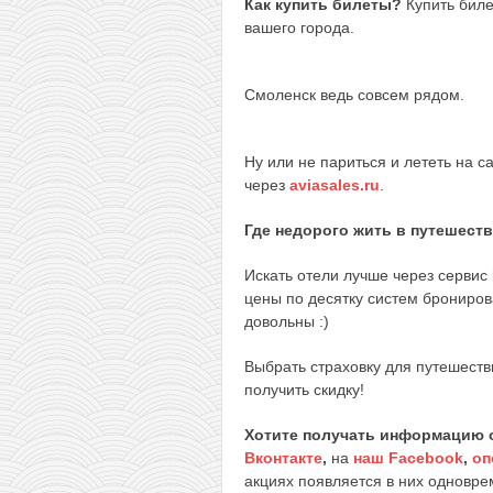
Как купить билеты?
Купить бил
вашего города.
Смоленск ведь совсем рядом.
Ну или не париться и лететь на с
через
aviasales.ru
.
Где недорого жить в путешест
Искать отели лучше через сервис
цены по десятку систем брониров
довольны :)
Выбрать страховку для путешеств
получить скидку!
Хотите получать информацию 
Вконтакте
,
на
наш Facebook
,
оп
акциях появляется в них одноврем