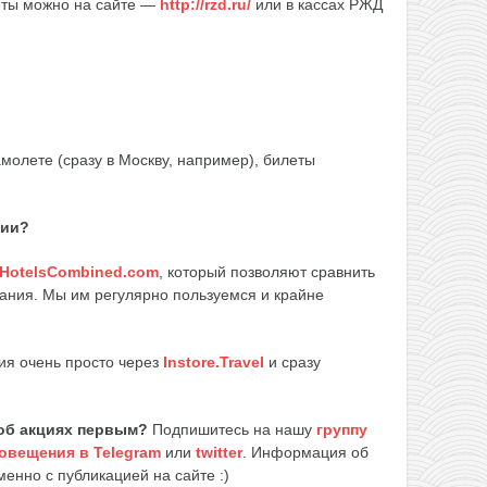
еты можно на сайте —
http://rzd.ru/
или в кассах РЖД
амолете (сразу в Москву, например), билеты
вии?
HotelsCombined.com
, который позволяют сравнить
ания. Мы им регулярно пользуемся и крайне
ия очень просто через
Instore.Travel
и сразу
об акциях первым?
Подпишитесь на нашу
группу
овещения в Telegram
или
twitter
. Информация об
енно с публикацией на сайте :)