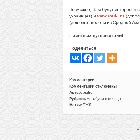
Возможно, Вам будут интересен 
украинцев) и
vandrouki.ru
(допол
(дешевые полеты из Средней Ази
Приятных путешествий!
Поделиться:
Комментарии:
Комментарии
отключены
к
Автор:
piatro
записи
Рубрики:
Автобусы и поезда
Поездки
Метки:
РЖД
на
Ласточке
почти
C
из
Беларуси