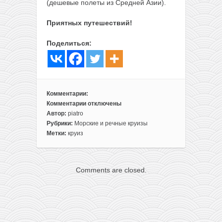
(дешевые полеты из Средней Азии).
Приятных путешествий!
Поделиться:
Комментарии:
Комментарии
отключены
к
Автор:
piatro
записи
Рубрики:
Морские и речные круизы
Ноябрь,
Метки:
круиз
круиз
Франция
—
Comments are closed.
Италия
(1
ночь)
за
35€
с