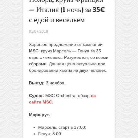
Полуфабрикат
— Италия (1 ночь) за 35€
от TAP: из
с едой и весельем
Европы в
Сенегал за
81€ в одну
01/07/2018
сторону
→
Хорошее предложение от компании
MSC
: круиз Марсель — Генуя за 35
евро с человека. Разумеется, со всеми
сборами.
Данная цена актуальна при
бронировании каюты на двух человек.
Выезд:
3 ноября.
Судно:
MSC Orchestra, обзор
на
сайте MSC
.
Маршрут:
Марсель, старт в 17:00;
Генуя: 8:00.