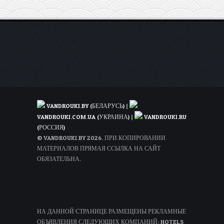
едой
и
весельем
VANDROUKI.BY (БЕЛАРУСЬ)
|
VANDROUKI.COM.UA (УКРАИНА)
|
VANDROUKI.RU
(РОССИЯ)
© VANDROUKI.BY 2026. ПРИ КОПИРОВАНИИ
МАТЕРИАЛОВ ПРЯМАЯ ССЫЛКА НА САЙТ
ОБЯЗАТЕЛЬНА.
НА ДАННОЙ СТРАНИЦЕ РАЗМЕЩЕНЫ РЕКЛАМНЫЕ
ОБЪЯВЛЕНИЯ СЛЕДУЮЩИХ КОМПАНИЙ: HOTELS