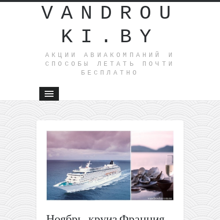
VANDROU
KI.BY
АКЦИИ АВИАКОМПАНИЙ И
СПОСОБЫ ЛЕТАТЬ ПОЧТИ
БЕСПЛАТНО
←
Еще
дешевле!
Летим из
Минска н
Балтийск
море от
69€ туда-
обратно (
июле-
Ноябрь, круиз Франция
августе)