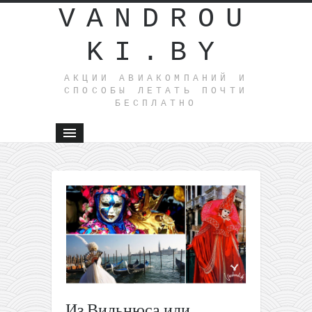
VANDROU
KI.BY
АКЦИИ АВИАКОМПАНИЙ И
СПОСОБЫ ЛЕТАТЬ ПОЧТИ
БЕСПЛАТНО
←
Евротур:
Бремен,
Порту,
Неаполь
и отдых
на
Тенериф
в одной
Из Вильнюса или
поездке