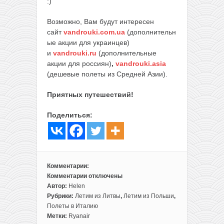
:)
Возможно, Вам будут интересен
сайт
vandrouki.com.ua
(дополнительн
ые акции для украинцев)
и
vandrouki.ru
(дополнительные
акции для россиян)
,
vandrouki.asia
(дешевые полеты из Средней Азии).
Приятных путешествий!
Поделиться:
Комментарии:
Комментарии
отключены
к
Автор:
Helen
записи
Рубрики:
Летим из Литвы
,
Летим из Польши
,
Из
Полеты в Италию
Вильнюса
Метки:
Ryanair