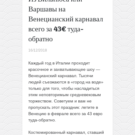
из
Варшавы на
Вильнюс
Венецианский карнавал
всего за
64€ (в
всего за 43€ туда-
феврале)
Несколько
обратно
акций за
прошлую
16/12/2018
неделю,
которые
Каждый год в Италии проходит
все еще
красочное и захватывающее шоу —
актуальны
Венецианский карнавал. Тысячи
(10 — 16
людей съезжаются в «город на воде»
декабря)
только для того, чтобы насладиться
→
этим неповторимым средневековым
торжеством. Советуем и вам не
пропускать этот праздник: летите в
Венецию в феврале всего за 43 евро
туда-обратно.
Костюмированный карнавал, ставший