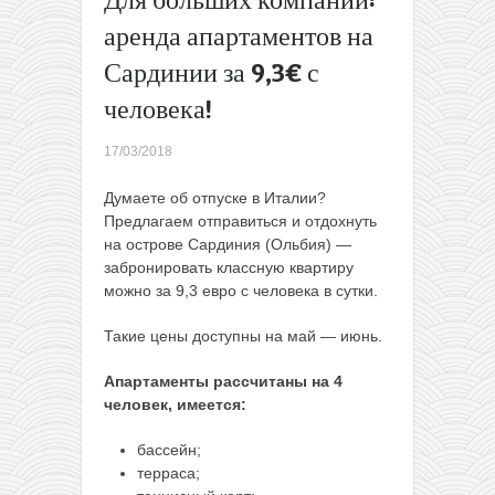
июнь)
аренда апартаментов на
Летим искать
Ваканду и
Сардинии за 9,3€ с
смотреть на
человека!
вулкан
Килиманджаро
17/03/2018
из Минска за
408€ туда-
Думаете об отпуске в Италии?
обратно
→
Предлагаем отправиться и отдохнуть
на острове Сардиния (Ольбия) —
забронировать классную квартиру
можно за 9,3 евро с человека в сутки.
Такие цены доступны на май — июнь.
Апартаменты рассчитаны на 4
человек, имеется:
бассейн;
терраса;