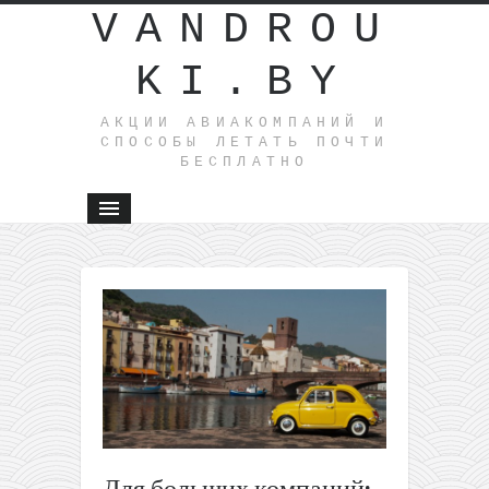
VANDROU
KI.BY
АКЦИИ АВИАКОМПАНИЙ И
СПОСОБЫ ЛЕТАТЬ ПОЧТИ
БЕСПЛАТНО
←
Полеты
из
Москвы
в Нью-
Йорк от
260€
туда-
обратно
Для больших компаний:
(апрель-