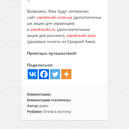
Возможно, Вам будут интересен
сайт
vandrouki.com.ua
(дополнительн
ые акции для украинцев)
и
vandrouki.ru
(дополнительные
акции для россиян)
,
vandrouki.asia
(дешевые полеты из Средней Азии).
Приятных путешествий!
Поделиться:
Комментарии:
Комментарии
отключены
к
Автор:
piatro
записи
Рубрики:
Отели и хостелы
Для
больших
компаний: