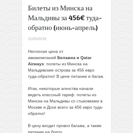
Прямые
Билеты из Минска на
рейсы из
Мальдивы за 456€ туда-
Литвы на
Майорку
обратно (июнь-апрель)
в июле-
августе
31/05/2018
всего от
71€ туда-
Неплохая цена от
обратно
авиакомпаний
Белавиа и Qatar
→
Airways
: полеты из Минска на
Мальдивские острова за 456 евро
туда-обратно! В цене питание и багаж.
Итак, некоторые агенства начали
видеть классный тариф: полеты из
Минска на Мальдивы со стыковками в
Москве и Дохе всего за 456 евро туда-
обратно!
В цену входит провоз багажа, а также
питание на борту.