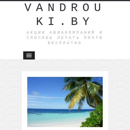
VANDROU
KI.BY
АКЦИИ АВИАКОМПАНИЙ И
СПОСОБЫ ЛЕТАТЬ ПОЧТИ
БЕСПЛАТНО
←
Прямы
рейсы из
Литвы в
Каталон
за 65€
туда-
обратно!
(в августе
Еще
дешевле!