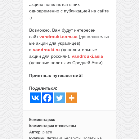
акциях появляется в них
одновременно с публикацией на сайте
:)
Возможно, Вам будут интересен
сайт
vandrouki.com.ua
(дополнительн
ые акции для украинцев)
и
vandrouki.ru
(дополнительные
акции для россиян)
,
vandrouki.asia
(дешевые полеты из Средней Азии).
Приятных путешествий!
Поделиться:
Комментарии:
Комментарии
отключены
к
Автор:
piatro
записи
Рубрики:
Летим из Беларуси
,
Полеты на