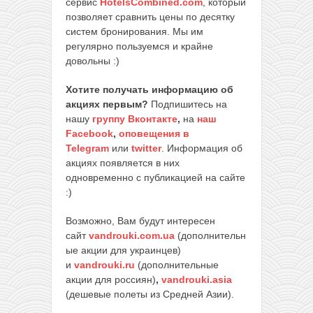
сервис
HotelsCombined.com
, который
позволяет сравнить цены по десятку
систем бронирования. Мы им
регулярно пользуемся и крайне
довольны :)
Хотите получать информацию об
акциях первым?
Подпишитесь на
нашу
группу Вконтакте
,
на
наш
Facebook
,
оповещения в
Telegram
или
twitter
. Информация об
акциях появляется в них
одновременно с публикацией на сайте
:)
Возможно, Вам будут интересен
сайт
vandrouki.com.ua
(дополнительн
ые акции для украинцев)
и
vandrouki.ru
(дополнительные
акции для россиян)
,
vandrouki.asia
(дешевые полеты из Средней Азии).