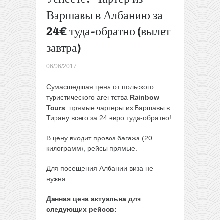
Прямые
Варшавы в Албанию за
рейсы из
24€ туда-обратно (вылет
Минска в
Барселону
завтра)
за 190€
туда-
06/06/2017
обратно
→
Сумасшедшая цена от польского
туристического агентства
Rainbow
Tours
: прямые чартеры из Варшавы в
Тирану всего за 24 евро туда-обратно!
В цену входит провоз багажа (20
килограмм), рейсы прямые.
Для посещения Албании виза не
нужна.
Данная цена актуальна для
следующих рейсов: