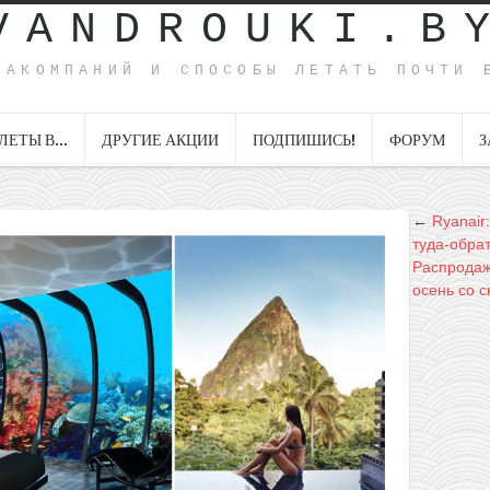
VANDROUKI.B
ИАКОМПАНИЙ И СПОСОБЫ ЛЕТАТЬ ПОЧТИ 
ЛЕТЫ В…
ДРУГИЕ АКЦИИ
ПОДПИШИСЬ!
ФОРУМ
З
←
Ryanair
туда-обрат
Распродажа
осень со с