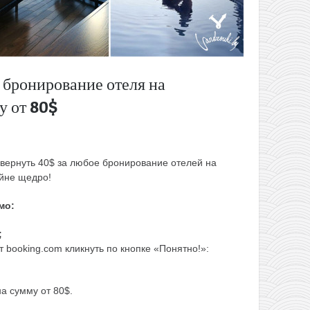
а бронирование отеля на
у от 80$
вернуть 40$ за любое бронирование отелей на
айне щедро!
мо:
;
 booking.com кликнуть по кнопке «Понятно!»:
а сумму от 80$.