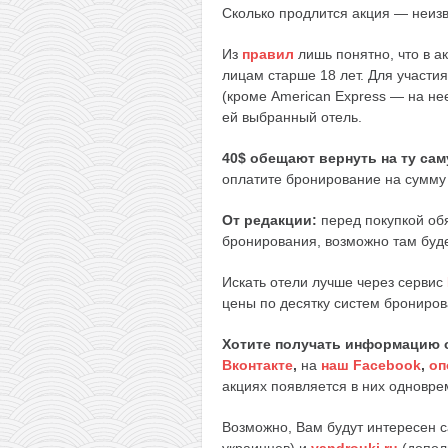
Сколько продлится акция — неизв
Из
правил
лишь понятно, что в ак
лицам старше 18 лет. Для участи
(кроме American Express — на нее
ей выбранный отель.
40$ обещают вернуть на ту са
оплатите бронирование на сумму 
От редакции:
перед покупкой об
бронирования, возможно там буд
Искать отели лучше через сервис
цены по десятку систем брониров
Хотите получать информацию 
Вконтакте
,
на
наш Facebook
,
оп
акциях появляется в них одноврем
Возможно, Вам будут интересен 
украинцев) и
vandrouki.ru
(допол