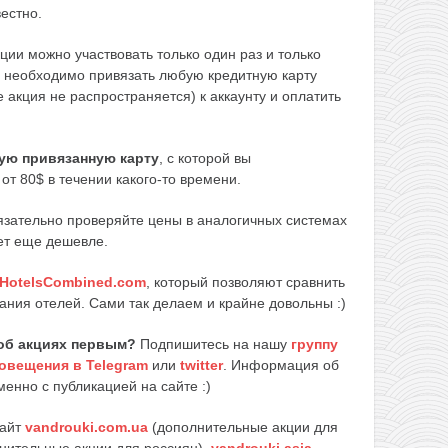
естно.
ции можно участвовать только один раз и только
я необходимо привязать любую кредитную карту
 акция не распространяется) к аккаунту и оплатить
мую привязанную карту
, с которой вы
от 80$ в течении какого-то времени.
язательно проверяйте цены в аналогичных системах
ет еще дешевле.
HotelsCombined.com
, который позволяют сравнить
ания отелей. Сами так делаем и крайне довольны :)
об акциях первым?
Подпишитесь на нашу
группу
овещения в Telegram
или
twitter
. Информация об
енно с публикацией на сайте :)
сайт
vandrouki.com.ua
(дополнительные акции для
нительные акции для россиян)
,
vandrouki.asia