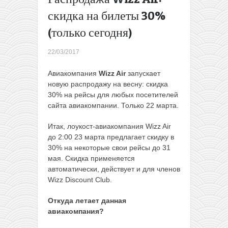
Варшавы
скидка на билеты 30%
на
(только сегодня)
Канары с
багажом
за 117€
22/03/2017
туда-
обратно
Авиакомпания
Wizz Air
запускает
(вылет
новую распродажу на весну: скидка
28
30% на рейсы для любых посетителей
марта)
сайта авиакомпании. Только 22 марта.
→
Итак, лоукост-авиакомпания Wizz Air
до 2:00 23 марта предлагает скидку в
30% на некоторые свои рейсы до 31
мая. Скидка применяется
автоматически, действует и для членов
Wizz Discount Club.
Откуда летает данная
авиакомпания?