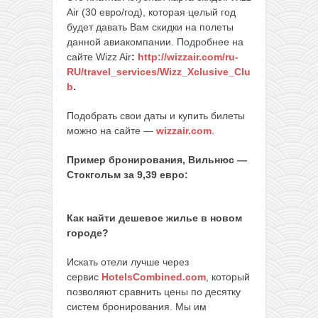
Air (30 евро/год), которая целый год
будет давать Вам скидки на полеты
данной авиакомпании. Подробнее на
сайте Wizz Air
:
http://wizzair.com/ru-
RU/travel_services/Wizz_Xclusive_Clu
b
.
Подобрать свои даты и купить билеты
можно на сайте —
wizzair.com
.
Пример бронирования, Вильнюс —
Стокгольм за 9,39 евро:
Как найти дешевое жилье в новом
городе?
Искать отели лучше через
сервис
HotelsCombined.com
, который
позволяют сравнить цены по десятку
систем бронирования. Мы им